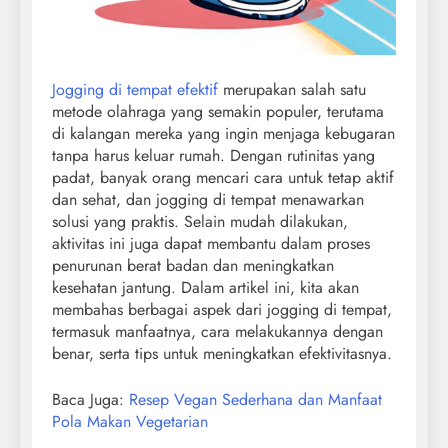
Jogging di tempat efektif
merupakan salah satu
metode olahraga yang semakin populer, terutama
di kalangan mereka yang ingin menjaga kebugaran
tanpa harus keluar rumah. Dengan rutinitas yang
padat, banyak orang mencari cara untuk tetap aktif
dan sehat, dan jogging di tempat menawarkan
solusi yang praktis. Selain mudah dilakukan,
aktivitas ini juga dapat membantu dalam proses
penurunan berat badan dan meningkatkan
kesehatan jantung. Dalam artikel ini, kita akan
membahas berbagai aspek dari jogging di tempat,
termasuk manfaatnya, cara melakukannya dengan
benar, serta tips untuk meningkatkan efektivitasnya.
Baca Juga:
Resep Vegan Sederhana dan Manfaat
Pola Makan Vegetarian