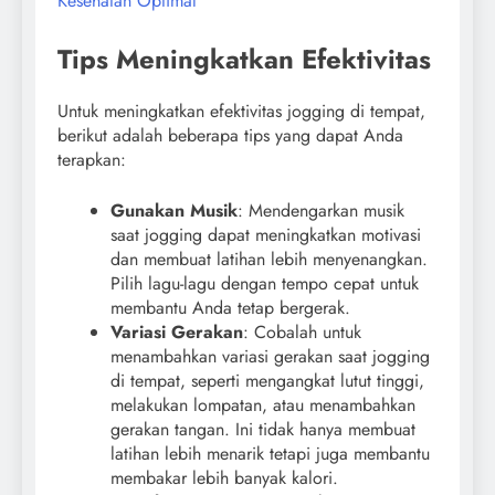
Kesehatan Optimal
Tips Meningkatkan Efektivitas
Untuk meningkatkan efektivitas jogging di tempat,
berikut adalah beberapa tips yang dapat Anda
terapkan:
Gunakan Musik
: Mendengarkan musik
saat jogging dapat meningkatkan motivasi
dan membuat latihan lebih menyenangkan.
Pilih lagu-lagu dengan tempo cepat untuk
membantu Anda tetap bergerak.
Variasi Gerakan
: Cobalah untuk
menambahkan variasi gerakan saat jogging
di tempat, seperti mengangkat lutut tinggi,
melakukan lompatan, atau menambahkan
gerakan tangan. Ini tidak hanya membuat
latihan lebih menarik tetapi juga membantu
membakar lebih banyak kalori.