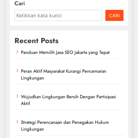
Cari
CARI
Recent Posts
Panduan Memilih Jasa SEO Jakarta yang Tepat
Peran Aktif Masyarakat Kurangi Pencemaran
Lingkungan
Wujudkan Lingkungan Bersih Dengan Partisipasi
Aktif
Strategi Perencanaan dan Penegakan Hukum
Lingkungan