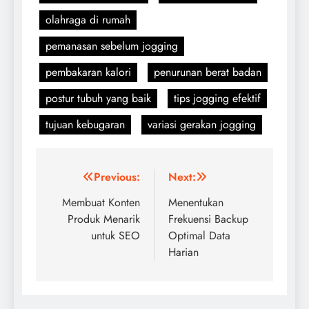
olahraga di rumah
pemanasan sebelum jogging
pembakaran kalori
penurunan berat badan
postur tubuh yang baik
tips jogging efektif
tujuan kebugaran
variasi gerakan jogging
Navigasi
Previous:
Next:
pos
Membuat Konten
Menentukan
Produk Menarik
Frekuensi Backup
untuk SEO
Optimal Data
Harian