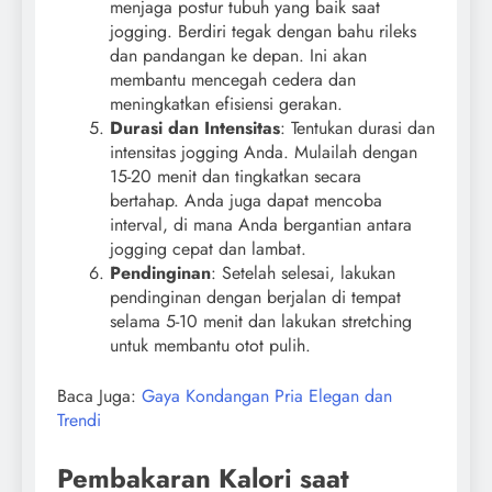
menjaga postur tubuh yang baik saat
jogging. Berdiri tegak dengan bahu rileks
dan pandangan ke depan. Ini akan
membantu mencegah cedera dan
meningkatkan efisiensi gerakan.
Durasi dan Intensitas
: Tentukan durasi dan
intensitas jogging Anda. Mulailah dengan
15-20 menit dan tingkatkan secara
bertahap. Anda juga dapat mencoba
interval, di mana Anda bergantian antara
jogging cepat dan lambat.
Pendinginan
: Setelah selesai, lakukan
pendinginan dengan berjalan di tempat
selama 5-10 menit dan lakukan stretching
untuk membantu otot pulih.
Baca Juga:
Gaya Kondangan Pria Elegan dan
Trendi
Pembakaran Kalori saat