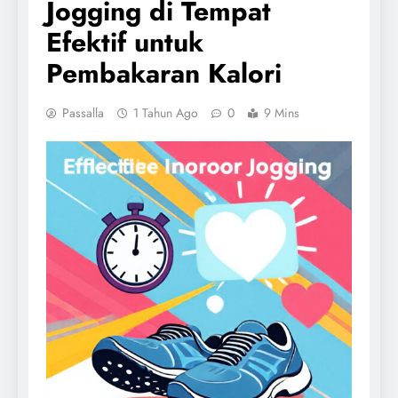
Jogging di Tempat
Efektif untuk
Pembakaran Kalori
Passalla
1 Tahun Ago
0
9 Mins