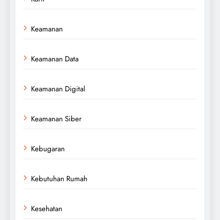
Keamanan
Keamanan Data
Keamanan Digital
Keamanan Siber
Kebugaran
Kebutuhan Rumah
Kesehatan