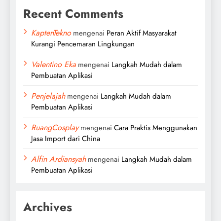
Recent Comments
KaptenTekno
mengenai
Peran Aktif Masyarakat
Kurangi Pencemaran Lingkungan
Valentino Eka
mengenai
Langkah Mudah dalam
Pembuatan Aplikasi
Penjelajah
mengenai
Langkah Mudah dalam
Pembuatan Aplikasi
RuangCosplay
mengenai
Cara Praktis Menggunakan
Jasa Import dari China
Alfin Ardiansyah
mengenai
Langkah Mudah dalam
Pembuatan Aplikasi
Archives