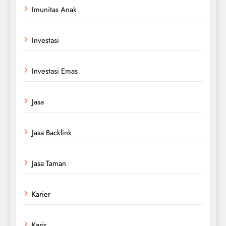
Imunitas Anak
Investasi
Investasi Emas
Jasa
Jasa Backlink
Jasa Taman
Karier
Karir