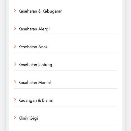
Kesehatan & Kebugaran
Kesehatan Alergi
Kesehatan Anak
Kesehatan Jantung
Kesehatan Mental
Keuangan & Bisnis
Klinik Gigi