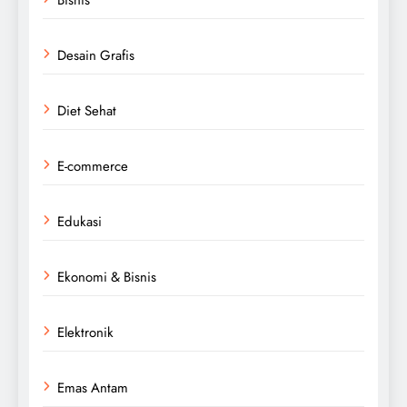
Bisnis
Desain Grafis
Diet Sehat
E-commerce
Edukasi
Ekonomi & Bisnis
Elektronik
Emas Antam