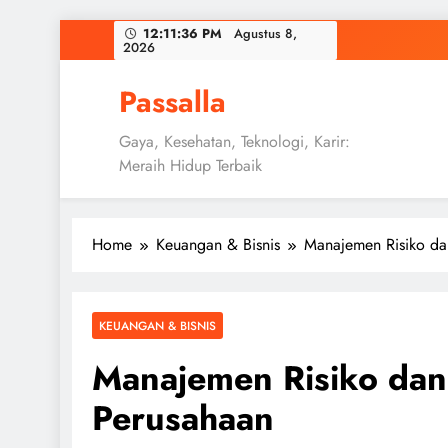
Skip
12:11:37 PM
Agustus 8,
2026
to
content
Passalla
Gaya, Kesehatan, Teknologi, Karir:
Meraih Hidup Terbaik
Home
Keuangan & Bisnis
Manajemen Risiko dan
KEUANGAN & BISNIS
Manajemen Risiko dan 
Perusahaan