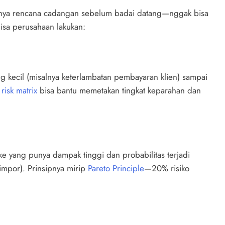
i punya rencana cadangan sebelum badai datang—nggak bisa
bisa perusahaan lakukan:
yang kecil (misalnya keterlambatan pembayaran klien) sampai
i
risk matrix
bisa bantu memetakan tingkat keparahan dan
 ke yang punya dampak tinggi dan probabilitas terjadi
-impor). Prinsipnya mirip
Pareto Principle
—20% risiko