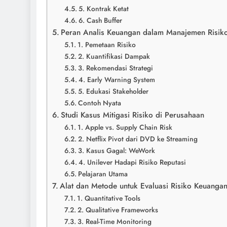
5. Kontrak Ketat
6. Cash Buffer
Peran Analis Keuangan dalam Manajemen Risik
1. Pemetaan Risiko
2. Kuantifikasi Dampak
3. Rekomendasi Strategi
4. Early Warning System
5. Edukasi Stakeholder
Contoh Nyata
Studi Kasus Mitigasi Risiko di Perusahaan
1. Apple vs. Supply Chain Risk
2. Netflix Pivot dari DVD ke Streaming
3. Kasus Gagal: WeWork
4. Unilever Hadapi Risiko Reputasi
Pelajaran Utama
Alat dan Metode untuk Evaluasi Risiko Keuanga
1. Quantitative Tools
2. Qualitative Frameworks
3. Real-Time Monitoring