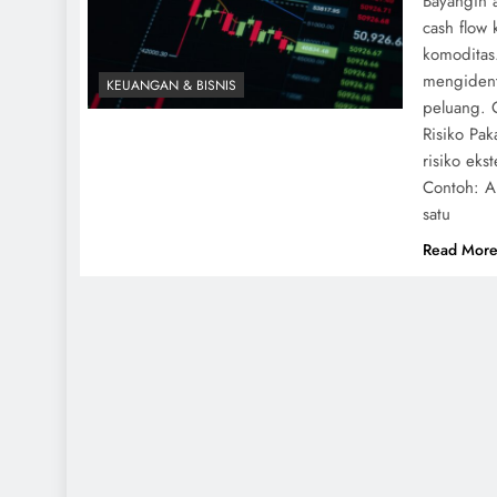
Bayangin a
cash flow
komoditas
mengident
KEUANGAN & BISNIS
peluang. C
Risiko Pak
risiko eks
Contoh: An
satu
Read Mor