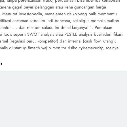
ja, tanpa perencanaan risiko, perusahaan bisa tiba-tiba kehabisan
 karena gagal bayar pelanggan atau kena guncangan harga
. Menurut Investopedia, manajemen risiko yang baik membantu
ifikasi ancaman sebelum jadi bencana, sekaligus memaksimalkan
ontoh ... dan resepin solusi. Ini detail kerjanya: 1. Pemetaan
ai tools seperti SWOT analysis atau PESTLE analysis buat identifikasi
ternal (regulasi baru, kompetitor) dan internal (cash flow, utang).
alis di startup fintech wajib monitor risiko cybersecurity, soalnya
e