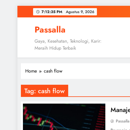
Skip
7:12:36 PM
Agustus 9, 2026
to
content
Passalla
Gaya, Kesehatan, Teknologi, Karir:
Meraih Hidup Terbaik
Home
cash flow
Tag:
cash flow
Manaje
Passalla