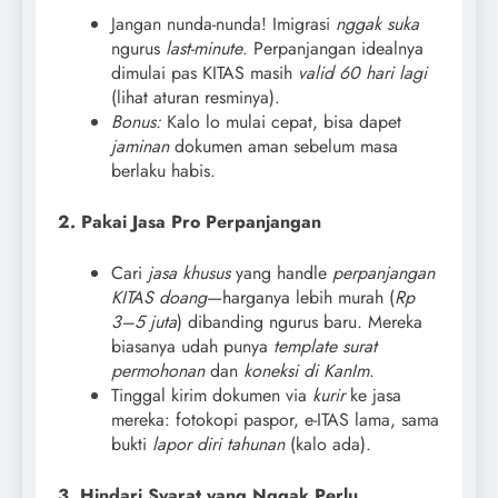
Jangan nunda-nunda! Imigrasi
nggak suka
ngurus
last-minute
. Perpanjangan idealnya
dimulai pas KITAS masih
valid 60 hari lagi
(lihat aturan resminya).
Bonus:
Kalo lo mulai cepat, bisa dapet
jaminan
dokumen aman sebelum masa
berlaku habis.
2. Pakai Jasa Pro Perpanjangan
Cari
jasa khusus
yang handle
perpanjangan
KITAS doang
—harganya lebih murah (
Rp
3–5 juta
) dibanding ngurus baru. Mereka
biasanya udah punya
template surat
permohonan
dan
koneksi di KanIm
.
Tinggal kirim dokumen via
kurir
ke jasa
mereka: fotokopi paspor, e-ITAS lama, sama
bukti
lapor diri tahunan
(kalo ada).
3. Hindari Syarat yang Nggak Perlu