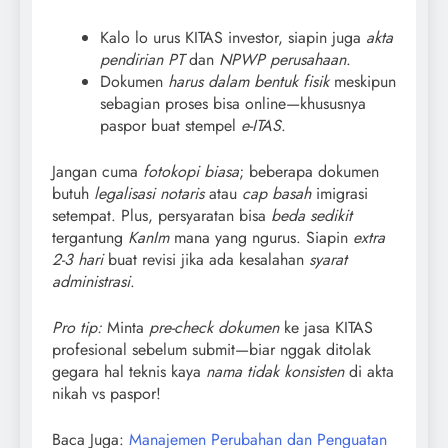
Kalo lo urus KITAS investor, siapin juga
akta
pendirian PT
dan
NPWP perusahaan
.
Dokumen
harus dalam bentuk fisik
meskipun
sebagian proses bisa online—khususnya
paspor buat stempel
e-ITAS
.
Jangan cuma
fotokopi biasa
; beberapa dokumen
butuh
legalisasi notaris
atau
cap basah
imigrasi
setempat. Plus, persyaratan bisa
beda sedikit
tergantung
KanIm
mana yang ngurus. Siapin
extra
2-3 hari
buat revisi jika ada kesalahan
syarat
administrasi
.
Pro tip:
Minta
pre-check dokumen
ke jasa KITAS
profesional sebelum submit—biar nggak ditolak
gegara hal teknis kaya
nama tidak konsisten
di akta
nikah vs paspor!
Baca Juga:
Manajemen Perubahan dan Penguatan