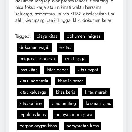
dokumen lengkap biar proses lancar. Sekarang lo
bisa fokus kerja atau nikmati waktu bersama
keluarga, sementara urusan KITAS diselesaikan tim
ahli. Gampang kan? Tinggal klik, dokumen kelar!
Tagged:
biaya kitas
dokumen imigrasi
dokumen wajib
e-kitas
imigrasi Indonesia
izin tinggal
jasa kitas
kitas cepat
kitas expat
kitas Indonesia
kitas investor
kitas keluarga
kitas kerja
kitas murah
kitas online
kitas penting
layanan kitas
legalitas kitas
pelayanan imigrasi
perpanjangan kitas
persyaratan kitas