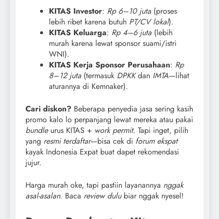
KITAS Investor
:
Rp 6–10 juta
(proses
lebih ribet karena butuh
PT/CV lokal
).
KITAS Keluarga
:
Rp 4–6 juta
(lebih
murah karena lewat sponsor suami/istri
WNI).
KITAS Kerja Sponsor Perusahaan
:
Rp
8–12 juta
(termasuk
DPKK
dan
IMTA
—lihat
aturannya di Kemnaker).
Cari diskon?
Beberapa penyedia jasa sering kasih
promo kalo lo perpanjang lewat mereka atau pakai
bundle
urus KITAS +
work permit
. Tapi inget, pilih
yang
resmi terdaftar
—bisa cek di
forum ekspat
kayak Indonesia Expat buat dapet rekomendasi
jujur.
Harga murah oke, tapi pastiin layanannya
nggak
asal-asalan
. Baca
review dulu
biar nggak nyesel!