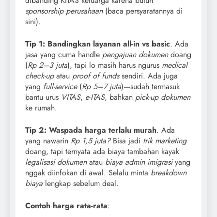
dibanding KITAS keluarga karena butuh
sponsorship perusahaan
(baca persyaratannya di
sini).
Tip 1: Bandingkan layanan all-in vs basic
. Ada
jasa yang cuma handle
pengajuan dokumen
doang
(
Rp 2–3 juta
), tapi lo masih harus ngurus
medical
check-up
atau
proof of funds
sendiri. Ada juga
yang
full-service
(
Rp 5–7 juta
)—sudah termasuk
bantu urus
VITAS
,
e-ITAS
, bahkan
pick-up dokumen
ke rumah.
Tip 2: Waspada harga terlalu murah
. Ada
yang nawarin
Rp 1,5 juta?
Bisa jadi
trik marketing
doang, tapi ternyata ada biaya tambahan kayak
legalisasi dokumen
atau
biaya admin imigrasi
yang
nggak diinfokan di awal. Selalu minta
breakdown
biaya
lengkap sebelum deal.
Contoh harga rata-rata
: