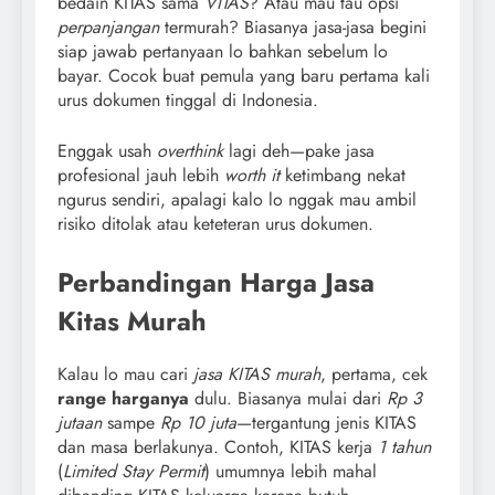
bedain KITAS sama
VITAS
? Atau mau tau opsi
perpanjangan
termurah? Biasanya jasa-jasa begini
siap jawab pertanyaan lo bahkan sebelum lo
bayar. Cocok buat pemula yang baru pertama kali
urus dokumen tinggal di Indonesia.
Enggak usah
overthink
lagi deh—pake jasa
profesional jauh lebih
worth it
ketimbang nekat
ngurus sendiri, apalagi kalo lo nggak mau ambil
risiko ditolak atau keteteran urus dokumen.
Perbandingan Harga Jasa
Kitas Murah
Kalau lo mau cari
jasa KITAS murah
, pertama, cek
range harganya
dulu. Biasanya mulai dari
Rp 3
jutaan
sampe
Rp 10 juta
—tergantung jenis KITAS
dan masa berlakunya. Contoh, KITAS kerja
1 tahun
(
Limited Stay Permit
) umumnya lebih mahal