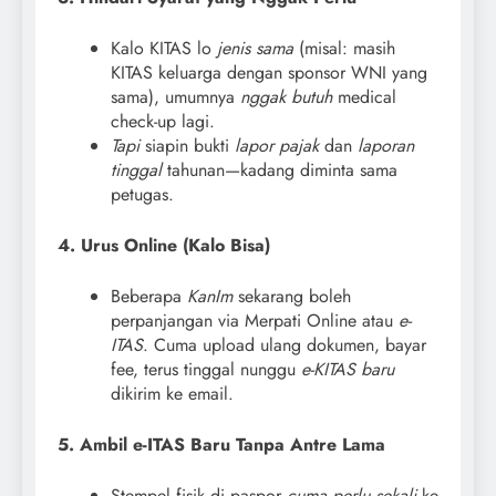
Kalo KITAS lo
jenis sama
(misal: masih
KITAS keluarga dengan sponsor WNI yang
sama), umumnya
nggak butuh
medical
check-up lagi.
Tapi
siapin bukti
lapor pajak
dan
laporan
tinggal
tahunan—kadang diminta sama
petugas.
4. Urus Online (Kalo Bisa)
Beberapa
KanIm
sekarang boleh
perpanjangan via Merpati Online atau
e-
ITAS
. Cuma upload ulang dokumen, bayar
fee, terus tinggal nunggu
e-KITAS baru
dikirim ke email.
5. Ambil e-ITAS Baru Tanpa Antre Lama
Stempel fisik di paspor
cuma perlu sekali
ke