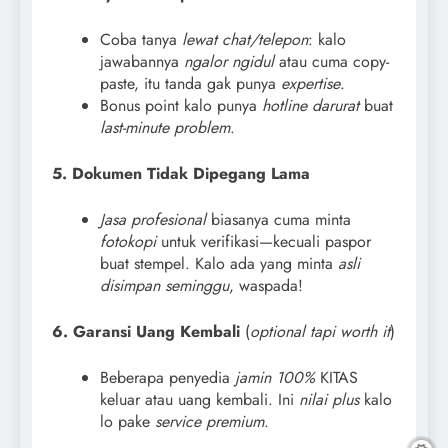
Coba tanya
lewat chat/telepon
: kalo
jawabannya
ngalor ngidul
atau cuma copy-
paste, itu tanda gak punya
expertise
.
Bonus point kalo punya
hotline darurat
buat
last-minute problem
.
5. Dokumen Tidak Dipegang Lama
Jasa profesional
biasanya cuma minta
fotokopi
untuk verifikasi—kecuali paspor
buat stempel. Kalo ada yang minta
asli
disimpan seminggu
, waspada!
6. Garansi Uang Kembali
(
optional tapi worth it
)
Beberapa penyedia
jamin 100%
KITAS
keluar atau uang kembali. Ini
nilai plus
kalo
lo pake
service premium
.