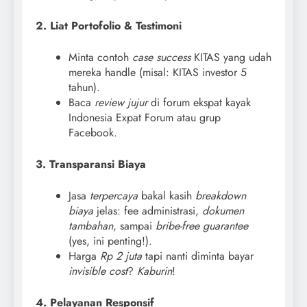
2. Liat Portofolio & Testimoni
Minta contoh
case success
KITAS yang udah
mereka handle (misal: KITAS investor 5
tahun).
Baca
review jujur
di forum ekspat kayak
Indonesia Expat Forum atau grup
Facebook.
3. Transparansi Biaya
Jasa
terpercaya
bakal kasih
breakdown
biaya
jelas: fee administrasi,
dokumen
tambahan
, sampai
bribe-free guarantee
(yes, ini penting!).
Harga
Rp 2 juta
tapi nanti diminta bayar
invisible cost
?
Kaburin
!
4. Pelayanan Responsif