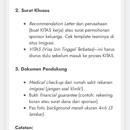
2. Surat Khusus
Recommendation Letter
dari perusahaan
(buat KITAS kerja) atau surat permohonan
sponsor keluarga. Cek template resminya di
situs Imigrasi.
VITAS (Visa Izin Tinggal Terbatas)
—ini harus
diurus dulu sebelum masuk ke proses KITAS.
3. Dokumen Pendukung
Medical check-up
dari rumah sakit
rekanan
imigrasi
(
jangan
asal klinik!).
Bukti
financial guarantee
(contoh: rekening
koran atau surat dana dari sponsor).
Pas foto
background merah
ukuran 4×6
(3
lembar)
.
Catatan: