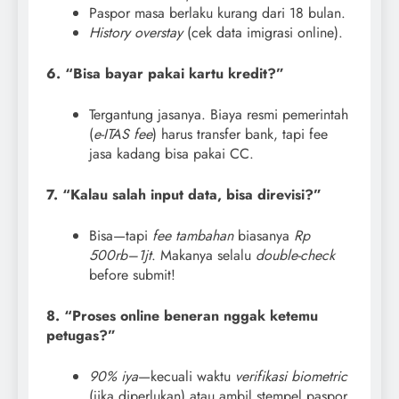
Paspor masa berlaku kurang dari 18 bulan.
History overstay
(cek data imigrasi online).
6. “Bisa bayar pakai kartu kredit?”
Tergantung jasanya. Biaya resmi pemerintah
(
e-ITAS fee
) harus transfer bank, tapi fee
jasa kadang bisa pakai CC.
7. “Kalau salah input data, bisa direvisi?”
Bisa—tapi
fee tambahan
biasanya
Rp
500rb–1jt
. Makanya selalu
double-check
before submit!
8. “Proses online beneran nggak ketemu
petugas?”
90% iya
—kecuali waktu
verifikasi biometric
(jika diperlukan) atau ambil stempel paspor.