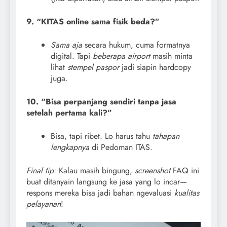
9. “KITAS online sama fisik beda?”
Sama aja
secara hukum, cuma formatnya
digital. Tapi
beberapa airport
masih minta
lihat
stempel paspor
jadi siapin hardcopy
juga.
10. “Bisa perpanjang sendiri tanpa jasa
setelah pertama kali?”
Bisa, tapi ribet. Lo harus tahu
tahapan
lengkapnya
di Pedoman ITAS.
Final tip:
Kalau masih bingung,
screenshot
FAQ ini
buat ditanyain langsung ke jasa yang lo incar—
respons mereka bisa jadi bahan ngevaluasi
kualitas
pelayanan
!