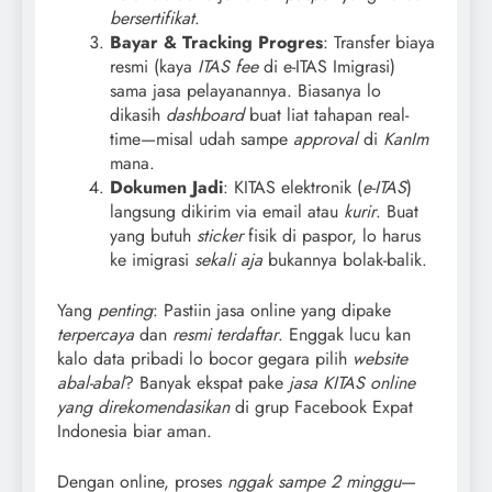
bersertifikat
.
Bayar & Tracking Progres
: Transfer biaya
resmi (kaya
ITAS fee
di e-ITAS Imigrasi)
sama jasa pelayanannya. Biasanya lo
dikasih
dashboard
buat liat tahapan real-
time—misal udah sampe
approval
di
KanIm
mana.
Dokumen Jadi
: KITAS elektronik (
e-ITAS
)
langsung dikirim via email atau
kurir
. Buat
yang butuh
sticker
fisik di paspor, lo harus
ke imigrasi
sekali aja
bukannya bolak-balik.
Yang
penting
: Pastiin jasa online yang dipake
terpercaya
dan
resmi terdaftar
. Enggak lucu kan
kalo data pribadi lo bocor gegara pilih
website
abal-abal
? Banyak ekspat pake
jasa KITAS online
yang direkomendasikan
di grup Facebook Expat
Indonesia biar aman.
Dengan online, proses
nggak sampe 2 minggu
—