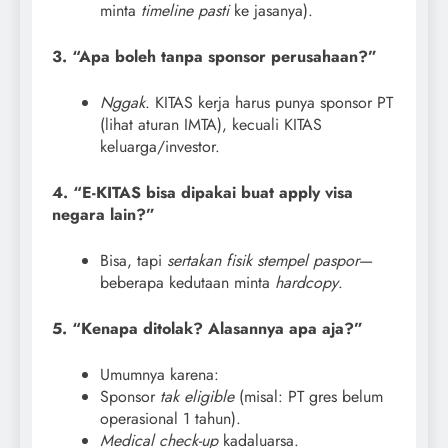
minta
timeline pasti
ke jasanya).
3. “Apa boleh tanpa sponsor perusahaan?”
Nggak
. KITAS kerja harus punya sponsor PT
(lihat aturan IMTA), kecuali KITAS
keluarga/investor.
4. “E-KITAS bisa dipakai buat apply visa
negara lain?”
Bisa, tapi
sertakan fisik stempel paspor
—
beberapa kedutaan minta
hardcopy
.
5. “Kenapa ditolak? Alasannya apa aja?”
Umumnya karena:
Sponsor
tak eligible
(misal: PT gres belum
operasional 1 tahun).
Medical check-up
kadaluarsa.