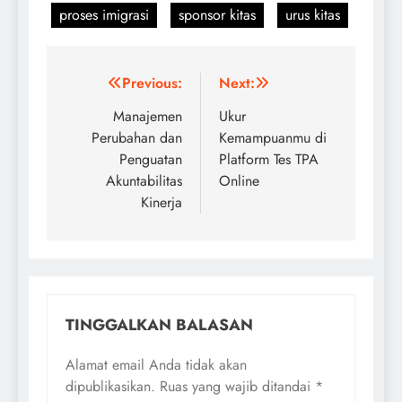
proses imigrasi
sponsor kitas
urus kitas
Navigasi
Previous:
Next:
pos
Manajemen
Ukur
Perubahan dan
Kemampuanmu di
Penguatan
Platform Tes TPA
Akuntabilitas
Online
Kinerja
TINGGALKAN BALASAN
Alamat email Anda tidak akan
dipublikasikan.
Ruas yang wajib ditandai
*