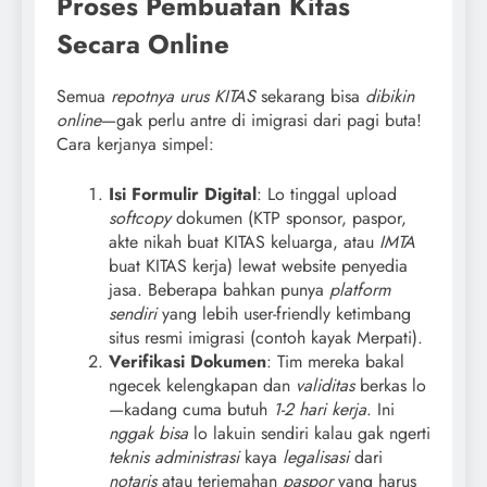
Proses Pembuatan Kitas
Secara Online
Semua
repotnya urus KITAS
sekarang bisa
dibikin
online
—gak perlu antre di imigrasi dari pagi buta!
Cara kerjanya simpel:
Isi Formulir Digital
: Lo tinggal upload
softcopy
dokumen (KTP sponsor, paspor,
akte nikah buat KITAS keluarga, atau
IMTA
buat KITAS kerja) lewat website penyedia
jasa. Beberapa bahkan punya
platform
sendiri
yang lebih user-friendly ketimbang
situs resmi imigrasi (contoh kayak Merpati).
Verifikasi Dokumen
: Tim mereka bakal
ngecek kelengkapan dan
validitas
berkas lo
—kadang cuma butuh
1-2 hari kerja
. Ini
nggak bisa
lo lakuin sendiri kalau gak ngerti
teknis administrasi
kaya
legalisasi
dari
notaris
atau terjemahan
paspor
yang harus