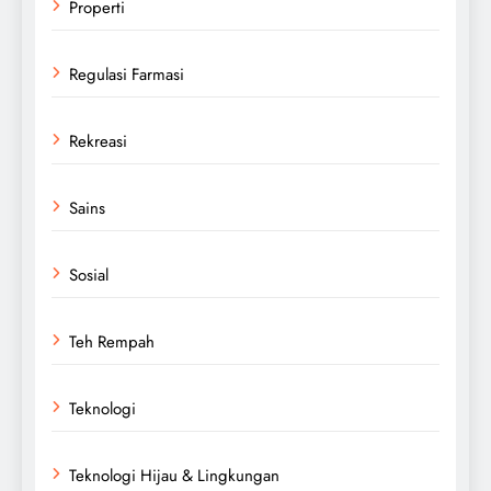
Properti
Regulasi Farmasi
Rekreasi
Sains
Sosial
Teh Rempah
Teknologi
Teknologi Hijau & Lingkungan