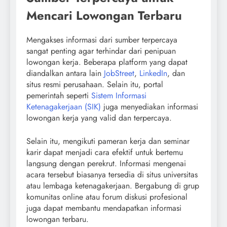
Mencari Lowongan Terbaru
Mengakses informasi dari sumber terpercaya
sangat penting agar terhindar dari penipuan
lowongan kerja. Beberapa platform yang dapat
diandalkan antara lain
JobStreet
,
LinkedIn
, dan
situs resmi perusahaan. Selain itu, portal
pemerintah seperti
Sistem Informasi
Ketenagakerjaan (SIK)
juga menyediakan informasi
lowongan kerja yang valid dan terpercaya.
Selain itu, mengikuti pameran kerja dan seminar
karir dapat menjadi cara efektif untuk bertemu
langsung dengan perekrut. Informasi mengenai
acara tersebut biasanya tersedia di situs universitas
atau lembaga ketenagakerjaan. Bergabung di grup
komunitas online atau forum diskusi profesional
juga dapat membantu mendapatkan informasi
lowongan terbaru.