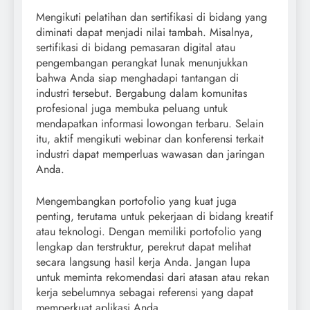
Mengikuti pelatihan dan sertifikasi di bidang yang
diminati dapat menjadi nilai tambah. Misalnya,
sertifikasi di bidang pemasaran digital atau
pengembangan perangkat lunak menunjukkan
bahwa Anda siap menghadapi tantangan di
industri tersebut. Bergabung dalam komunitas
profesional juga membuka peluang untuk
mendapatkan informasi lowongan terbaru. Selain
itu, aktif mengikuti webinar dan konferensi terkait
industri dapat memperluas wawasan dan jaringan
Anda.
Mengembangkan portofolio yang kuat juga
penting, terutama untuk pekerjaan di bidang kreatif
atau teknologi. Dengan memiliki portofolio yang
lengkap dan terstruktur, perekrut dapat melihat
secara langsung hasil kerja Anda. Jangan lupa
untuk meminta rekomendasi dari atasan atau rekan
kerja sebelumnya sebagai referensi yang dapat
memperkuat aplikasi Anda.