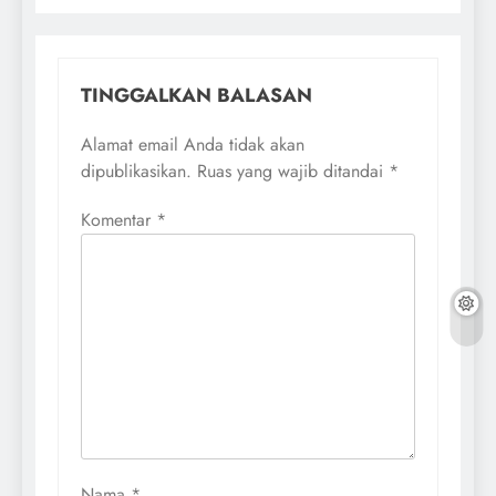
TINGGALKAN BALASAN
Alamat email Anda tidak akan
dipublikasikan.
Ruas yang wajib ditandai
*
Komentar
*
Nama
*