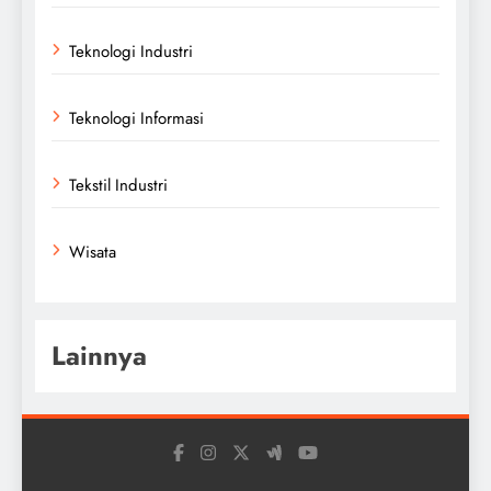
Teknologi Industri
Teknologi Informasi
Tekstil Industri
Wisata
Lainnya