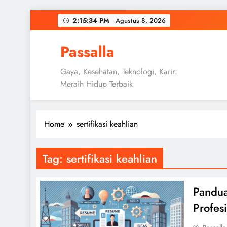
Skip
2:15:35 PM
Agustus 8, 2026
to
content
Passalla
Gaya, Kesehatan, Teknologi, Karir:
Meraih Hidup Terbaik
Home
sertifikasi keahlian
Tag:
sertifikasi keahlian
Pandua
Profes