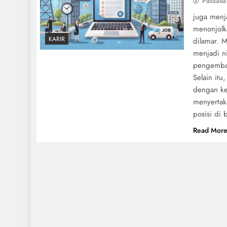
Passalla
juga menj
menonjolk
KARIR
dilamar. M
menjadi ni
pengemba
Selain itu
dengan ke
menyertaka
posisi di 
Read Mor