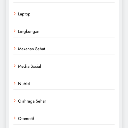
Laptop
Lingkungan
Makanan Sehat
Media Sosial
Nutrisi
Olahraga Sehat
Otomotif