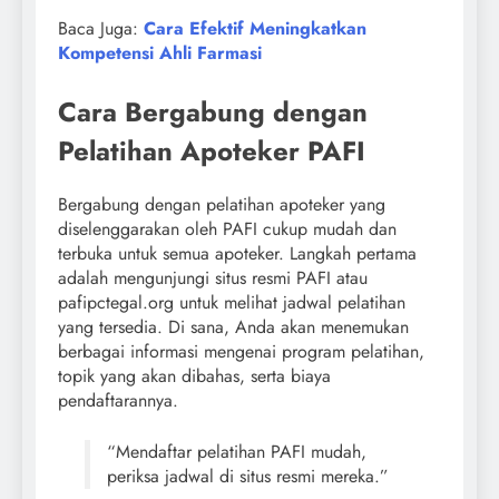
Baca Juga:
Cara Efektif Meningkatkan
Kompetensi Ahli Farmasi
Cara Bergabung dengan
Pelatihan Apoteker PAFI
Bergabung dengan pelatihan apoteker yang
diselenggarakan oleh PAFI cukup mudah dan
terbuka untuk semua apoteker. Langkah pertama
adalah mengunjungi situs resmi PAFI atau
pafipctegal.org untuk melihat jadwal pelatihan
yang tersedia. Di sana, Anda akan menemukan
berbagai informasi mengenai program pelatihan,
topik yang akan dibahas, serta biaya
pendaftarannya.
“Mendaftar pelatihan PAFI mudah,
periksa jadwal di situs resmi mereka.”