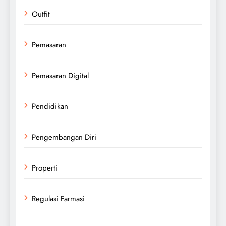
Outfit
Pemasaran
Pemasaran Digital
Pendidikan
Pengembangan Diri
Properti
Regulasi Farmasi