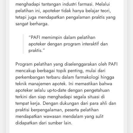
menghadapi tantangan industri farmasi. Melalui
pelatihan ini, apoteker tidak hanya belajar teori,
tetapi juga mendapatkan pengalaman praktis yang
sangat berharga.
“PAFI memimpin dalam pelatihan
apoteker dengan program interaktif dan
praktis.”
Program pelatihan yang diselenggarakan oleh PAFI
mencakup berbagai topik penting, mulai dari
perkembangan terbaru dalam farmakologi hingga
teknik manajemen apotek. Ini memastikan bahwa
apoteker selalu up-to-date dengan pengetahuan
terkini dan siap menghadapi segala situasi di
tempat kerja. Dengan dukungan dari para ahli dan
praktisi berpengalaman, peserta pelatihan
mendapatkan wawasan mendalam yang sulit
didapatkan dari sumber lain.