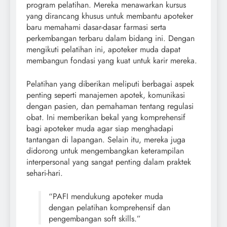
program pelatihan. Mereka menawarkan kursus
yang dirancang khusus untuk membantu apoteker
baru memahami dasar-dasar farmasi serta
perkembangan terbaru dalam bidang ini. Dengan
mengikuti pelatihan ini, apoteker muda dapat
membangun fondasi yang kuat untuk karir mereka.
Pelatihan yang diberikan meliputi berbagai aspek
penting seperti manajemen apotek, komunikasi
dengan pasien, dan pemahaman tentang regulasi
obat. Ini memberikan bekal yang komprehensif
bagi apoteker muda agar siap menghadapi
tantangan di lapangan. Selain itu, mereka juga
didorong untuk mengembangkan keterampilan
interpersonal yang sangat penting dalam praktek
sehari-hari.
“PAFI mendukung apoteker muda
dengan pelatihan komprehensif dan
pengembangan soft skills.”