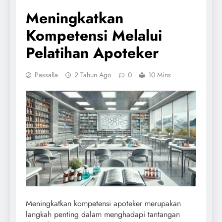
Meningkatkan
Kompetensi Melalui
Pelatihan Apoteker
Passalla
2 Tahun Ago
0
10 Mins
Meningkatkan kompetensi apoteker merupakan
langkah penting dalam menghadapi tantangan