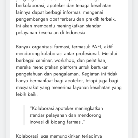
berkolaborasi, apoteker dan tenaga kesehatan
lainnya dapat berbagi informasi mengenai
pengembangan obat terbaru dan praktik terbaik.
Ini akan membantu meningkatkan standar
pelayanan kesehatan di Indonesia.
Banyak organisasi farmasi, termasuk PAFI, aktif
mendorong kolaborasi antar profesional. Melalui
berbagai seminar, workshop, dan pelatihan,
mereka menciptakan platform untuk bertukar
pengetahuan dan pengalaman. Kegiatan ini tidak
hanya bermanfaat bagi apoteker, tetapi juga bagi
masyarakat yang menerima layanan kesehatan yang
lebih baik.
“Kolaborasi apoteker meningkatkan
standar pelayanan dan mendorong
inovasi di bidang farmasi.”
Kolaborasi juga memungkinkan terjadinya