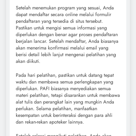
Setelah menemukan program yang sesuai, Anda
dapat mendaftar secara online melalui formulir
pendaftaran yang tersedia di situs tersebut.
Pastikan untuk mengisi semua informasi yang
diperlukan dengan benar agar proses pendaftaran
berjalan lancar. Setelah mendaftar, Anda biasanya
akan menerima konfirmasi melalui email yang
berisi detail lebih lanjut mengenai pelatihan yang
akan diikuti.
Pada hari pelatihan, pastikan untuk datang tepat
waktu dan membawa semua perlengkapan yang
diperlukan. PAFI biasanya menyediakan semua
materi pelatihan, tetapi disarankan untuk membawa
alat tulis dan perangkat lain yang mungkin Anda
perlukan. Selama pelatihan, manfaatkan
kesempatan untuk berinteraksi dengan para ahli
dan rekan-rekan apoteker lainnya.
Setelah selesai mengikuti pelatihan, Anda akan