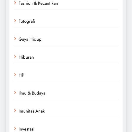
Fashion & Kecantikan
Fotografi
Gaya Hidup
Hiburan
HP
Ilmu & Budaya
Imunitas Anak
Investasi