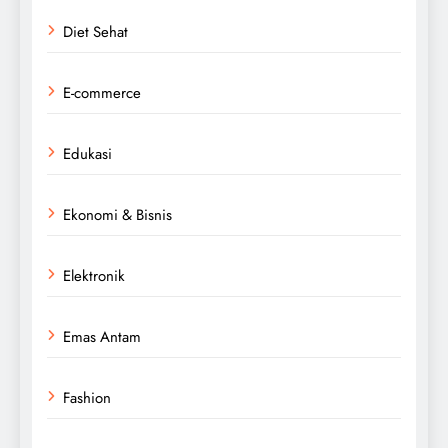
Diet Sehat
E-commerce
Edukasi
Ekonomi & Bisnis
Elektronik
Emas Antam
Fashion