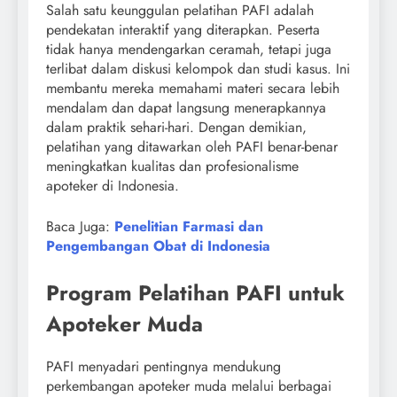
Salah satu keunggulan pelatihan PAFI adalah
pendekatan interaktif yang diterapkan. Peserta
tidak hanya mendengarkan ceramah, tetapi juga
terlibat dalam diskusi kelompok dan studi kasus. Ini
membantu mereka memahami materi secara lebih
mendalam dan dapat langsung menerapkannya
dalam praktik sehari-hari. Dengan demikian,
pelatihan yang ditawarkan oleh PAFI benar-benar
meningkatkan kualitas dan profesionalisme
apoteker di Indonesia.
Baca Juga:
Penelitian Farmasi dan
Pengembangan Obat di Indonesia
Program Pelatihan PAFI untuk
Apoteker Muda
PAFI menyadari pentingnya mendukung
perkembangan apoteker muda melalui berbagai