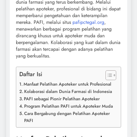
dunia farmasi yang terus berkembang. Melalui
pelatihan apoteker, profesional di bidang ini dapat
memperbarui pengetahuan dan keterampilan
mereka. PAFI, melalui situs
pafipctegal.org
,
menawarkan berbagai program pelatihan yang
dirancang khusus untuk apoteker muda dan
berpengalaman. Kolaborasi yang kuat dalam dunia
farmasi akan tercapai dengan adanya pelatihan
yang berkualitas.
Daftar Isi
Manfaat Pelatihan Apoteker untuk Profesional
Kolaborasi dalam Dunia Farmasi di Indonesia
PAFI sebagai Pionir Pelatihan Apoteker
Program Pelatihan PAFI untuk Apoteker Muda
Cara Bergabung dengan Pelatihan Apoteker
PAFI