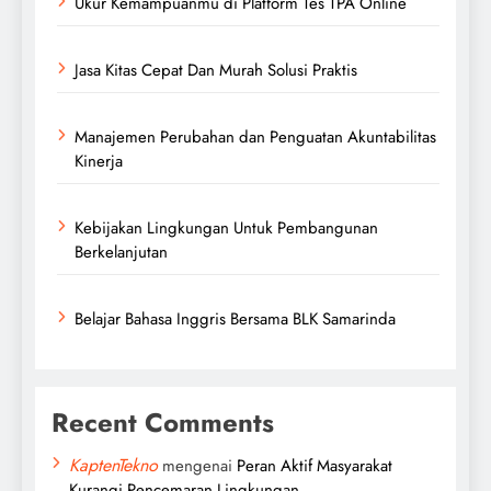
Ukur Kemampuanmu di Platform Tes TPA Online
Jasa Kitas Cepat Dan Murah Solusi Praktis
Manajemen Perubahan dan Penguatan Akuntabilitas
Kinerja
Kebijakan Lingkungan Untuk Pembangunan
Berkelanjutan
Belajar Bahasa Inggris Bersama BLK Samarinda
Recent Comments
KaptenTekno
mengenai
Peran Aktif Masyarakat
Kurangi Pencemaran Lingkungan