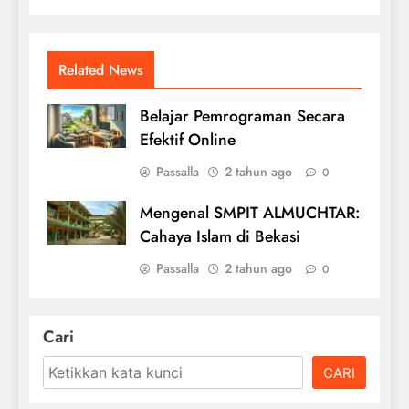
Related News
Belajar Pemrograman Secara
Efektif Online
Passalla
2 tahun ago
0
Mengenal SMPIT ALMUCHTAR:
Cahaya Islam di Bekasi
Passalla
2 tahun ago
0
Cari
CARI