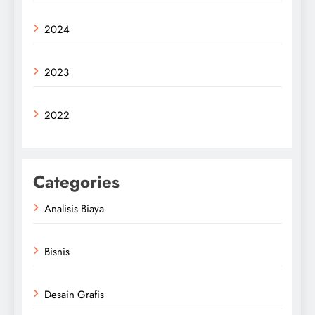
2024
2023
2022
Categories
Analisis Biaya
Bisnis
Desain Grafis