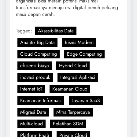
organisasi bisa meraih potensi maksimal
transformasinya menuju era digital penuh peluang
masa depan cerah.
Tagged:
Aksesibilitas Data
Analitik Big Data
Bisnis Modern
Cloud Computing
Edge Computing
efisiensi biaya
Hybrid Cloud
inovasi produk
Integrasi Aplikasi
Internet IoT
Keamanan Cloud
Keamanan Informasi
Layanan SaaS
Migrasi Data
Mitra Terpercaya
Multi-cloud
Pelatihan SDM
Platform PaaS
Private Cloud