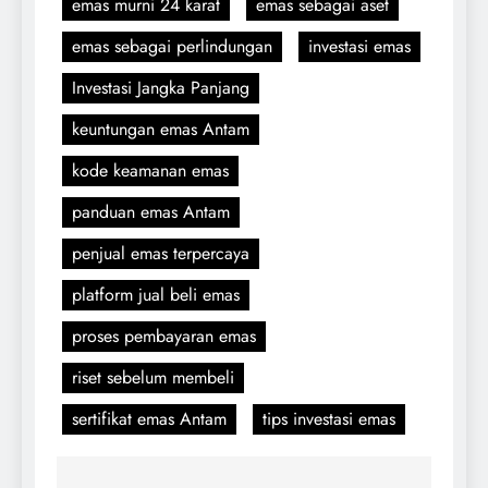
emas murni 24 karat
emas sebagai aset
emas sebagai perlindungan
investasi emas
Investasi Jangka Panjang
keuntungan emas Antam
kode keamanan emas
panduan emas Antam
penjual emas terpercaya
platform jual beli emas
proses pembayaran emas
riset sebelum membeli
sertifikat emas Antam
tips investasi emas