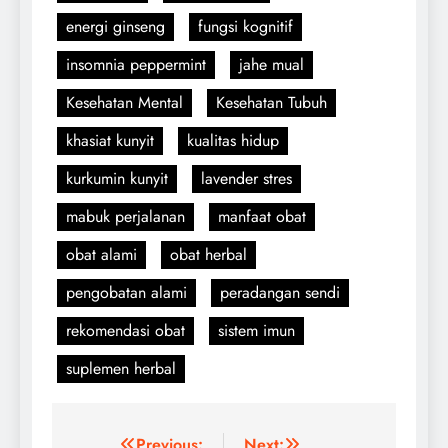
energi ginseng
fungsi kognitif
insomnia peppermint
jahe mual
Kesehatan Mental
Kesehatan Tubuh
khasiat kunyit
kualitas hidup
kurkumin kunyit
lavender stres
mabuk perjalanan
manfaat obat
obat alami
obat herbal
pengobatan alami
peradangan sendi
rekomendasi obat
sistem imun
suplemen herbal
Previous:
Next: