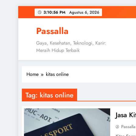
Skip
3:10:57 PM
Agustus 6, 2026
to
content
Passalla
Gaya, Kesehatan, Teknologi, Karir:
Meraih Hidup Terbaik
Home
kitas online
Tag:
kitas online
Jasa K
Passalla