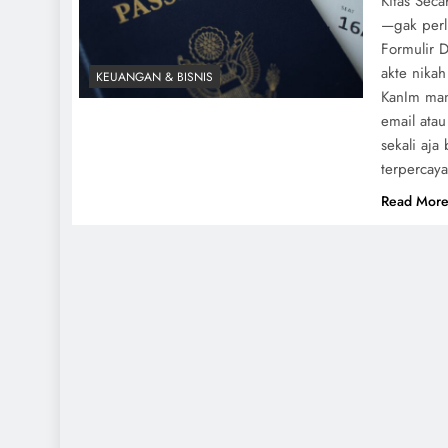
Kitas Seca
—gak perlu
Formulir D
akte nikah
KEUANGAN & BISNIS
KanIm mana
email atau
sekali aja
terpercaya
Read Mor