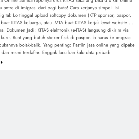
ra Online Semua repotnya urus KITAS sekarang bisa dibikin online
 antre di imigrasi dari pagi buta! Cara kerjanya simpel: Isi
igital: Lo tinggal upload softcopy dokumen (KTP sponsor, paspor,
 buat KITAS keluarga, atau IMTA buat KITAS kerja) lewat website ...
. Dokumen Jadi: KITAS elektronik (e-ITAS) langsung dikirim via
 kurir. Buat yang butuh sticker fisik di paspor, lo harus ke imigrasi
 bukannya bolak-balik. Yang penting: Pastiin jasa online yang dipake
 dan resmi terdaftar. Enggak lucu kan kalo data pribadi
e