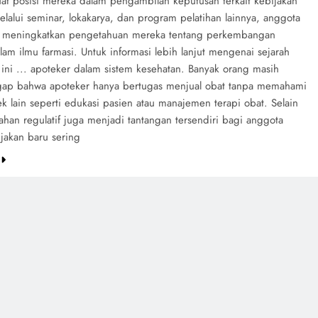
t posisi mereka dalam pengambilan keputusan terkait kebijakan
elalui seminar, lokakarya, dan program pelatihan lainnya, anggota
s meningkatkan pengetahuan mereka tentang perkembangan
lam ilmu farmasi. Untuk informasi lebih lanjut mengenai sejarah
 ini ... apoteker dalam sistem kesehatan. Banyak orang masih
p bahwa apoteker hanya bertugas menjual obat tanpa memahami
k lain seperti edukasi pasien atau manajemen terapi obat. Selain
ahan regulatif juga menjadi tantangan tersendiri bagi anggota
jakan baru sering
e