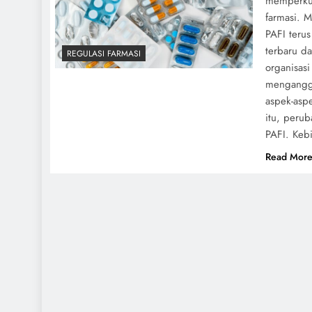
memperkua
farmasi. M
PAFI teru
terbaru da
REGULASI FARMASI
organisasi
mengangga
aspek-aspe
itu, perub
PAFI. Kebi
Read Mor