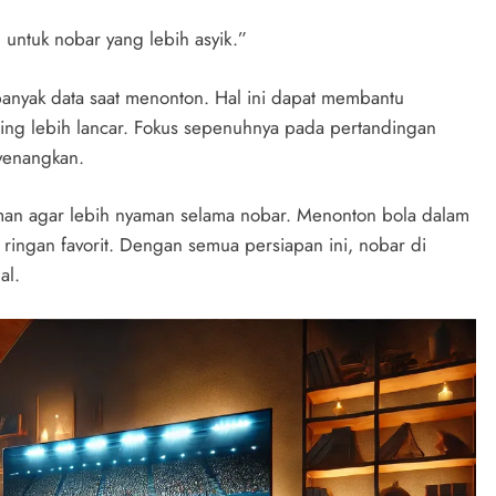
n untuk nobar yang lebih asyik.”
 banyak data saat menonton. Hal ini dapat membantu
ng lebih lancar. Fokus sepenuhnya pada pertandingan
yenangkan.
man agar lebih nyaman selama nobar. Menonton bola dalam
 ringan favorit. Dengan semua persiapan ini, nobar di
al.