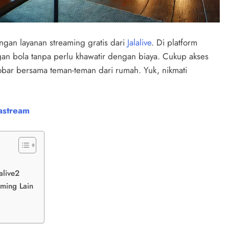
gan layanan streaming gratis dari
Jalalive
. Di platform
ngan bola tanpa perlu khawatir dengan biaya. Cukup akses
 nobar bersama teman-teman dari rumah. Yuk, nikmati
astream
alive2
aming Lain