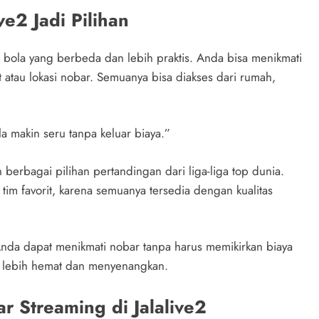
ve2 Jadi Pilihan
bola yang berbeda dan lebih praktis. Anda bisa menikmati
t atau lokasi nobar. Semuanya bisa diakses dari rumah,
a makin seru tanpa keluar biaya.”
n berbagai pilihan pertandingan dari liga-liga top dunia.
 tim favorit, karena semuanya tersedia dengan kualitas
. Anda dapat menikmati nobar tanpa harus memikirkan biaya
 lebih hemat dan menyenangkan.
Streaming di Jalalive2