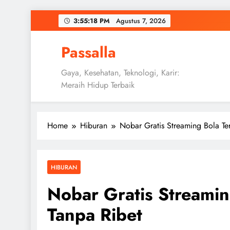
Skip
3:55:19 PM
Agustus 7, 2026
to
content
Passalla
Gaya, Kesehatan, Teknologi, Karir:
Meraih Hidup Terbaik
Home
Hiburan
Nobar Gratis Streaming Bola Ter
HIBURAN
Nobar Gratis Streaming
Tanpa Ribet