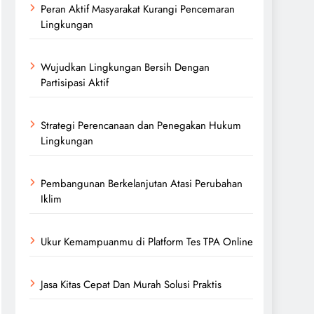
Peran Aktif Masyarakat Kurangi Pencemaran
Lingkungan
Wujudkan Lingkungan Bersih Dengan
Partisipasi Aktif
Strategi Perencanaan dan Penegakan Hukum
Lingkungan
Pembangunan Berkelanjutan Atasi Perubahan
Iklim
Ukur Kemampuanmu di Platform Tes TPA Online
Jasa Kitas Cepat Dan Murah Solusi Praktis