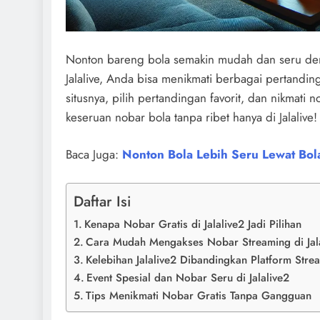
Nonton bareng bola semakin mudah dan seru den
Jalalive, Anda bisa menikmati berbagai pertandi
situsnya, pilih pertandingan favorit, dan nikmati
keseruan nobar bola tanpa ribet hanya di Jalalive!
Baca Juga:
Nonton Bola Lebih Seru Lewat Bol
Daftar Isi
Kenapa Nobar Gratis di Jalalive2 Jadi Pilihan
Cara Mudah Mengakses Nobar Streaming di Jal
Kelebihan Jalalive2 Dibandingkan Platform Stre
Event Spesial dan Nobar Seru di Jalalive2
Tips Menikmati Nobar Gratis Tanpa Gangguan