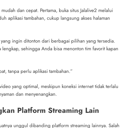
 mudah dan cepat. Pertama, buka situs Jalalive2 melalui
uh aplikasi tambahan, cukup langsung akses halaman
yang ingin ditonton dari berbagai pilihan yang tersedia.
a lengkap, sehingga Anda bisa menonton tim favorit kapan
at, tanpa perlu aplikasi tambahan.”
video yang optimal, meskipun koneksi internet tidak terlalu
 nyaman dan menyenangkan.
gkan Platform Streaming Lain
atnya unggul dibanding platform streaming lainnya. Salah