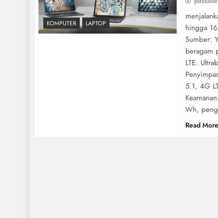
passalla
menjalank
KOMPUTER
LAPTOP
hingga 16
Sumber: Y
beragam pi
LTE. Ultr
Penyimpan
5.1, 4G L
Keamanan:
Wh, pengi
Read Mor