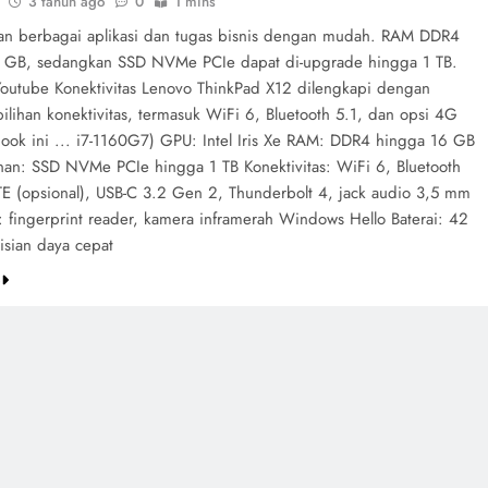
3 tahun ago
0
1 mins
an berbagai aplikasi dan tugas bisnis dengan mudah. RAM DDR4
 GB, sedangkan SSD NVMe PCIe dapat di-upgrade hingga 1 TB.
outube Konektivitas Lenovo ThinkPad X12 dilengkapi dengan
lihan konektivitas, termasuk WiFi 6, Bluetooth 5.1, dan opsi 4G
abook ini ... i7-1160G7) GPU: Intel Iris Xe RAM: DDR4 hingga 16 GB
an: SSD NVMe PCIe hingga 1 TB Konektivitas: WiFi 6, Bluetooth
TE (opsional), USB-C 3.2 Gen 2, Thunderbolt 4, jack audio 3,5 mm
 fingerprint reader, kamera inframerah Windows Hello Baterai: 42
sian daya cepat
e