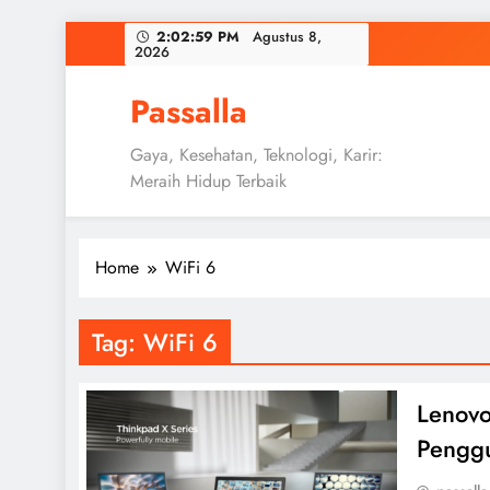
Skip
2:03:00 PM
Agustus 8,
2026
to
content
Passalla
Gaya, Kesehatan, Teknologi, Karir:
Meraih Hidup Terbaik
Home
WiFi 6
Tag:
WiFi 6
Lenovo
Penggu