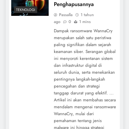
Penghapusannya
TEKNOLOGI
Passalla
1 tahun
ago
0
1 mins
Dampak ransomware WannaCry
merupakan salah satu peristiwa
paling signifikan dalam sejarah
keamanan siber. Serangan global
ini menyoroti kerentanan sistem
dan infrastruktur digital di
seluruh dunia, serta menekankan
pentingnya langkah-langkah
pencegahan dan strategi
tanggap darurat yang efektif. ...
Artikel ini akan membahas secara
mendalam mengenai ransomware
WannaCry, mulai dari
pemahaman tentang jenis
malware ini hingga strategi