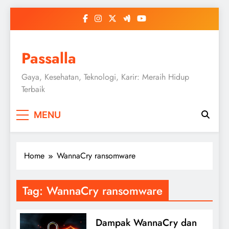
Skip
to
content
Passalla
Gaya, Kesehatan, Teknologi, Karir: Meraih Hidup
Terbaik
MENU
Home
WannaCry ransomware
Tag:
WannaCry ransomware
Dampak WannaCry dan