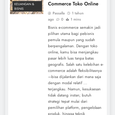
Commerce Toko Online
KEUANGAN &
BISNIS
Passalla
1 tahun
ago
0
1 mins
Bisnis e-commerce semakin jadi
pilihan utama bagi pebisnis
pemula maupun yang sudah
berpengalaman. Dengan toko
online, kamu bisa menjangkau
pasar lebih luas tanpa batas
geografis. Salah satu kelebihan e-
commerce adalah fleksibilitasnya
—bisa dijalankan dari mana saja
dengan modal relatif ...
terjangkau. Namun, kesuksesan
tidak datang instan; butuh
strategi tepat mulai dari
pemilihan platform, pengelolaan
produk, hingga teknik