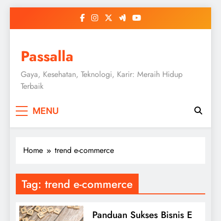
Skip
to
content
Passalla
Gaya, Kesehatan, Teknologi, Karir: Meraih Hidup
Terbaik
MENU
Home
trend e-commerce
Tag:
trend e-commerce
Panduan Sukses Bisnis E