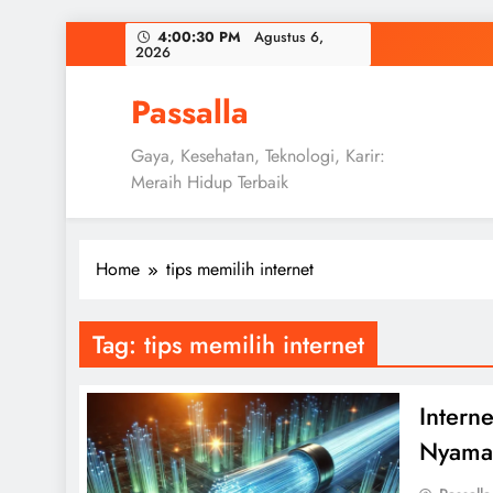
Skip
4:00:31 PM
Agustus 6, 2026
to
content
Passalla
Gaya, Kesehatan, Teknologi, Karir:
Meraih Hidup Terbaik
Home
tips memilih internet
Tag:
tips memilih internet
Intern
Nyama