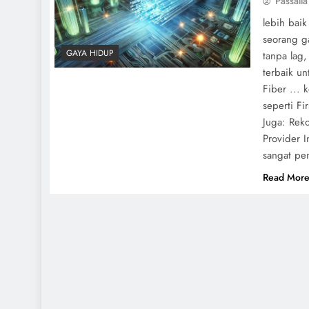
Passalla
lebih baik
seorang g
GAYA HIDUP
tanpa lag,
terbaik un
Fiber ...
seperti Fi
Juga: Rek
Provider I
sangat pe
Read Mor