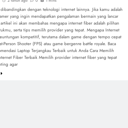
2 tahun ago
0
1 mins
 dibandingkan dengan teknologi internet lainnya. Jika kamu adalah
amer yang ingin mendapatkan pengalaman bermain yang lancar
 artikel ini akan membahas mengapa internet fiber adalah pilihan
tukmu, serta tips memilih provider yang tepat. Mengapa Internet
 keuntungan kompetitif, terutama dalam game dengan tempo cepat
rst-Person Shooter (FPS) atau game bergenre battle royale. Baca
omendasi Laptop Terjangkau Terbaik untuk Anda Cara Memilih
nternet Fiber Terbaik Memilih provider internet fiber yang tepat
nting agar
e