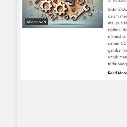
Passalla
Sistem CC
dalam men
KEAMANAN
maupun fa
optimal da
dikenal s
sistem CC
gambar ya
untuk meng
terhubung
Read Mor