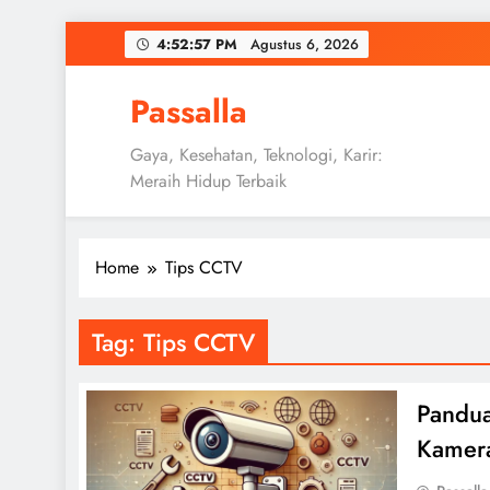
Skip
4:52:58 PM
Agustus 6, 2026
to
content
Passalla
Gaya, Kesehatan, Teknologi, Karir:
Meraih Hidup Terbaik
Home
Tips CCTV
Tag:
Tips CCTV
Pandu
Kamer