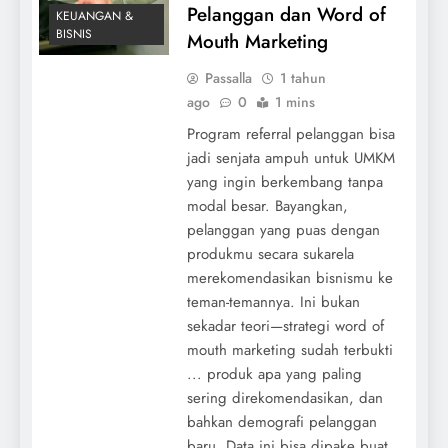
Pelanggan dan Word of
KEUANGAN &
BISNIS
Mouth Marketing
Passalla
1 tahun
ago
0
1 mins
Program referral pelanggan bisa
jadi senjata ampuh untuk UMKM
yang ingin berkembang tanpa
modal besar. Bayangkan,
pelanggan yang puas dengan
produkmu secara sukarela
merekomendasikan bisnismu ke
teman-temannya. Ini bukan
sekadar teori—strategi word of
mouth marketing sudah terbukti
... produk apa yang paling
sering direkomendasikan, dan
bahkan demografi pelanggan
baru. Data ini bisa dipake buat