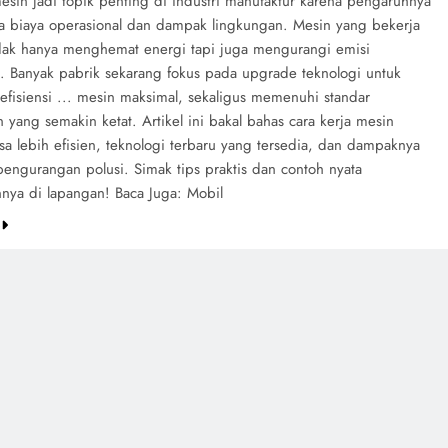
mesin jadi topik penting di industri manufaktur karena pengaruhnya
a biaya operasional dan dampak lingkungan. Mesin yang bekerja
idak hanya menghemat energi tapi juga mengurangi emisi
. Banyak pabrik sekarang fokus pada upgrade teknologi untuk
efisiensi ... mesin maksimal, sekaligus memenuhi standar
 yang semakin ketat. Artikel ini bakal bahas cara kerja mesin
isa lebih efisien, teknologi terbaru yang tersedia, dan dampaknya
pengurangan polusi. Simak tips praktis dan contoh nyata
nya di lapangan! Baca Juga: Mobil
e