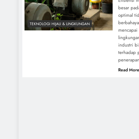
Efisiensi 
besar pad
optimal t
berbahaya
TEKNOLOGI HIJAU & LINGKUNGAN
mencapai 
lingkungan
industri b
terhadap 
penerapan
Read Mor