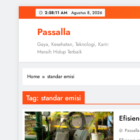
Skip
2:58:12 AM
Agustus 8,
2026
to
content
Passalla
Gaya, Kesehatan, Teknologi, Karir:
Meraih Hidup Terbaik
Home
standar emisi
Tag:
standar emisi
Efisie
Passalla