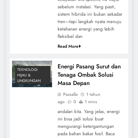
sebelum instalasi. Yang pasti,
sistem hibrida ini bukan sekadar
tren—tapi langkah nyata menuju
ketahanan energi yang lebih
fleksibel dan
Read More
Energi Pasang Surut dan
TEKNOLOGI
Tenaga Ombak Solusi
HIJAU &
LINGKUNGAN
Masa Depan
Passalla
1 tahun
ago
0
1 mins
andalan kita. Yang jelas, energi
ini bisa jadi solusi buat
mengurangi ketergantungan
pada bahan bakar fosil. Baca