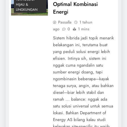
Optimal Kombinasi
HIJAU &
LINGKUNGAN
Energi
Passalla
1 tahun
ago
0
1 mins
Sistem hibrida jadi topik menarik
belakangan ini, terutama buat
yang peduli solusi energi lebih
efisien. Intinya sih, sistem ini
nggak cuma ngandalin satu
sumber energi doang, tapi
ngombinasin beberapa—kayak
tenaga surya, angin, atau bahkan
diesel—biar lebih stabil dan
ramah ... balance: nggak ada
satu solusi universal untuk semua
lokasi. Bahkan Department of
Energy AS bilang kalau studi
kelayakan site-specific itu wajib