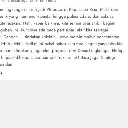
9 bulan ago
1
1 mins
n lingkungan masih jadi PR besar di Kepulauan Riau. Mulai dari
astik yang memenuhi pantai hingga polusi udara, dampaknya
ita rasakan. Nah, kabar baiknya, kita semua bisa ambil bagian
ubah ini. Kuncinya ada pada partisipasi aktif kita sebagai
t. Dengan ... tindakan kolektif, upaya meminimalisir pencemaran
 lebih efektif. Artikel ini bakal bahas cara-cara simpel yang bisa kita
hari-hari, didukung juga oleh program dari Dinas Lingkungan Hidup
 https://dlhkepulauranriau.id/. Yuk, simak! Baca Juga: Strategi
an dan
e