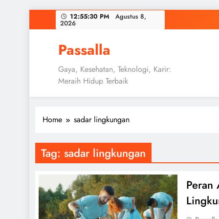
Skip
12:55:31 PM
Agustus 8,
2026
to
content
Passalla
Gaya, Kesehatan, Teknologi, Karir:
Meraih Hidup Terbaik
Home
sadar lingkungan
Tag:
sadar lingkungan
Peran 
Lingk