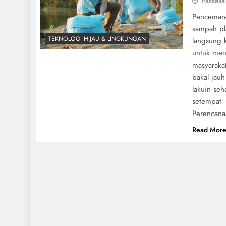
Passalla
Pencemara
sampah pl
TEKNOLOGI HIJAU & LINGKUNGAN
langsung k
untuk meng
masyaraka
bakal jauh
lakuin se
setempat -
Perencana
Read Mor