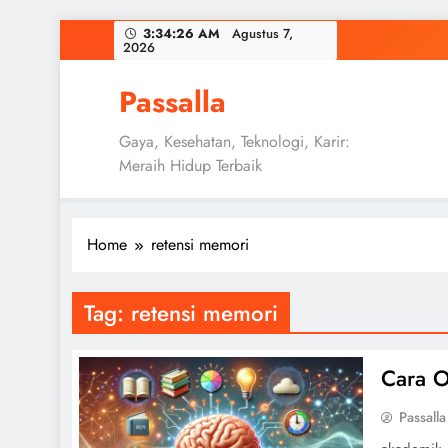
Skip
3:34:27 AM
Agustus 7, 2026
to
content
Passalla
Gaya, Kesehatan, Teknologi, Karir:
Meraih Hidup Terbaik
Home
retensi memori
Tag:
retensi memori
Cara O
Passalla