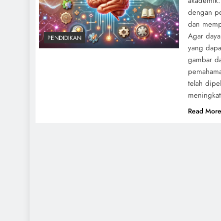
akademik.
dengan pe
dan mempe
Agar daya 
PENDIDIKAN
yang dapa
gambar da
pemahaman
telah dip
meningkat
Read Mor