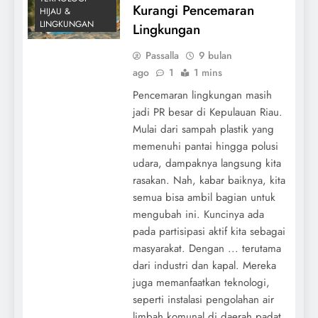
Kurangi Pencemaran
HIJAU &
LINGKUNGAN
Lingkungan
Passalla
9 bulan
ago
1
1 mins
Pencemaran lingkungan masih
jadi PR besar di Kepulauan Riau.
Mulai dari sampah plastik yang
memenuhi pantai hingga polusi
udara, dampaknya langsung kita
rasakan. Nah, kabar baiknya, kita
semua bisa ambil bagian untuk
mengubah ini. Kuncinya ada
pada partisipasi aktif kita sebagai
masyarakat. Dengan ... terutama
dari industri dan kapal. Mereka
juga memanfaatkan teknologi,
seperti instalasi pengolahan air
limbah komunal di daerah padat