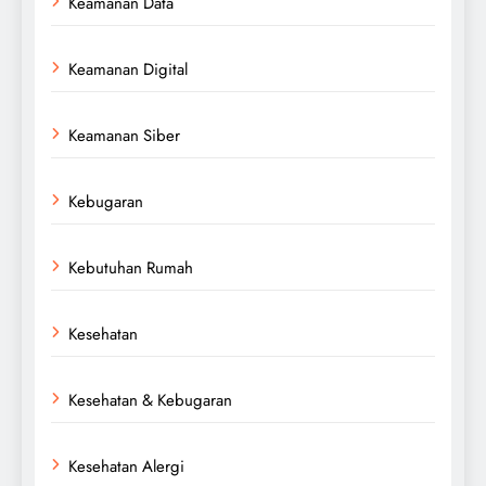
Keamanan Data
Keamanan Digital
Keamanan Siber
Kebugaran
Kebutuhan Rumah
Kesehatan
Kesehatan & Kebugaran
Kesehatan Alergi