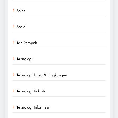
Sains
Sosial
Teh Rempah
Teknologi
Teknologi Hijau & Lingkungan
Teknologi Industri
Teknologi Informasi