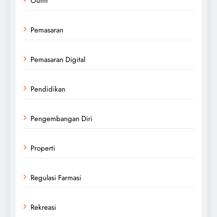
Outfit
Pemasaran
Pemasaran Digital
Pendidikan
Pengembangan Diri
Properti
Regulasi Farmasi
Rekreasi