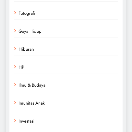
Fotografi
Gaya Hidup
Hiburan
HP
Ilmu & Budaya
Imunitas Anak
Investasi