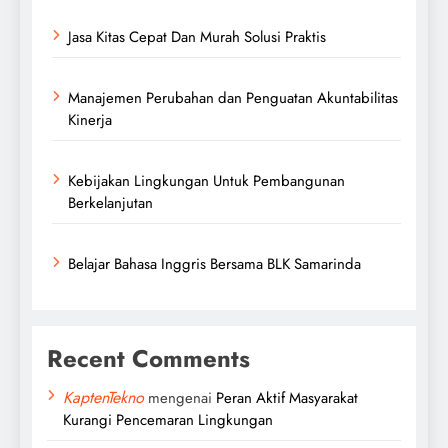
Jasa Kitas Cepat Dan Murah Solusi Praktis
Manajemen Perubahan dan Penguatan Akuntabilitas
Kinerja
Kebijakan Lingkungan Untuk Pembangunan
Berkelanjutan
Belajar Bahasa Inggris Bersama BLK Samarinda
Recent Comments
KaptenTekno
mengenai
Peran Aktif Masyarakat
Kurangi Pencemaran Lingkungan