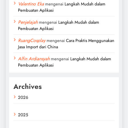
Valentino Eka
mengenai
Langkah Mudah dalam
Pembuatan Aplikasi
Penjelajah
mengenai
Langkah Mudah dalam
Pembuatan Aplikasi
RuangCosplay
mengenai
Cara Praktis Menggunakan
Jasa Import dari China
Alfin Ardiansyah
mengenai
Langkah Mudah dalam
Pembuatan Aplikasi
Archives
2026
2025