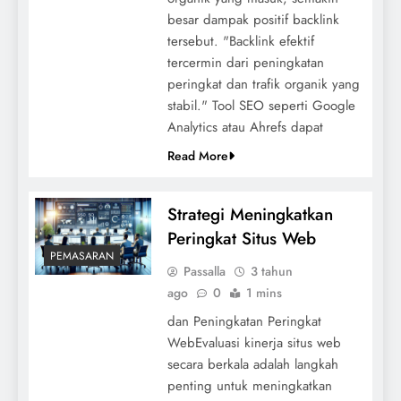
besar dampak positif backlink
tersebut. "Backlink efektif
tercermin dari peningkatan
peringkat dan trafik organik yang
stabil." Tool SEO seperti Google
Analytics atau Ahrefs dapat
Read More
Strategi Meningkatkan
Peringkat Situs Web
PEMASARAN
Passalla
3 tahun
ago
0
1 mins
dan Peningkatan Peringkat
WebEvaluasi kinerja situs web
secara berkala adalah langkah
penting untuk meningkatkan