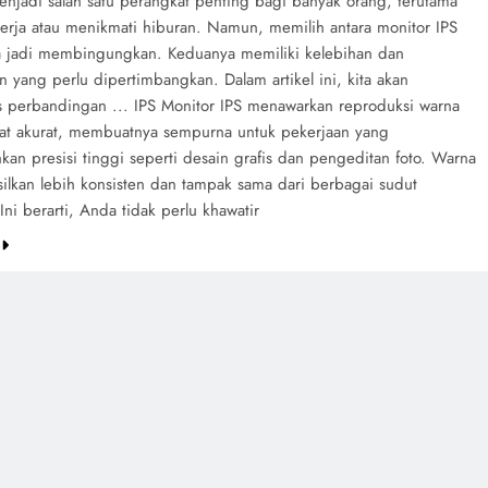
enjadi salah satu perangkat penting bagi banyak orang, terutama
erja atau menikmati hiburan. Namun, memilih antara monitor IPS
a jadi membingungkan. Keduanya memiliki kelebihan dan
 yang perlu dipertimbangkan. Dalam artikel ini, kita akan
perbandingan ... IPS Monitor IPS menawarkan reproduksi warna
at akurat, membuatnya sempurna untuk pekerjaan yang
an presisi tinggi seperti desain grafis dan pengeditan foto. Warna
silkan lebih konsisten dan tampak sama dari berbagai sudut
ni berarti, Anda tidak perlu khawatir
e