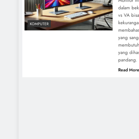
Monitor m
dalam bek
vs VA bis
kekurangan
KOMPUTER
membahas 
yang sang
membutuhk
yang diha
pandang. I
Read Mor