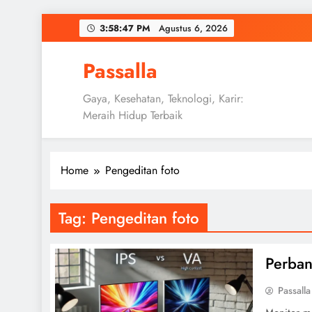
Skip
3:58:48 PM
Agustus 6, 2026
to
content
Passalla
Gaya, Kesehatan, Teknologi, Karir:
Meraih Hidup Terbaik
Home
Pengeditan foto
Tag:
Pengeditan foto
Perban
Passalla