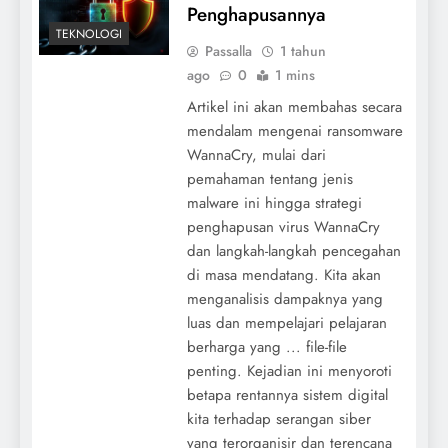
Penghapusannya
TEKNOLOGI
Passalla
1 tahun
ago
0
1 mins
Artikel ini akan membahas secara
mendalam mengenai ransomware
WannaCry, mulai dari
pemahaman tentang jenis
malware ini hingga strategi
penghapusan virus WannaCry
dan langkah-langkah pencegahan
di masa mendatang. Kita akan
menganalisis dampaknya yang
luas dan mempelajari pelajaran
berharga yang ... file-file
penting. Kejadian ini menyoroti
betapa rentannya sistem digital
kita terhadap serangan siber
yang terorganisir dan terencana