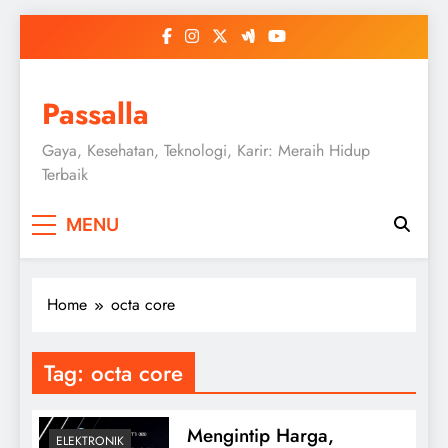
Skip
to
content
Passalla
Gaya, Kesehatan, Teknologi, Karir: Meraih Hidup
Terbaik
MENU
Home
octa core
Tag:
octa core
Mengintip Harga,
ELEKTRONIK