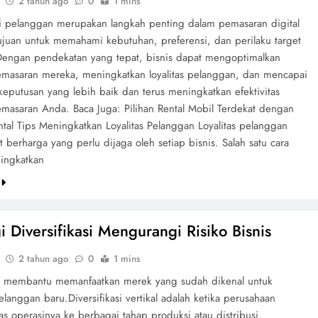
2 tahun ago
0
1 mins
asi pelanggan merupakan langkah penting dalam pemasaran digital
ujuan untuk memahami kebutuhan, preferensi, dan perilaku target
Dengan pendekatan yang tepat, bisnis dapat mengoptimalkan
pemasaran mereka, meningkatkan loyalitas pelanggan, dan mencapai
 keputusan yang lebih baik dan terus meningkatkan efektivitas
emasaran Anda. Baca Juga: Pilihan Rental Mobil Terdekat dengan
tal Tips Meningkatkan Loyalitas Pelanggan Loyalitas pelanggan
t berharga yang perlu dijaga oleh setiap bisnis. Salah satu cara
ingkatkan
e
gi Diversifikasi Mengurangi Risiko Bisnis
2 tahun ago
0
1 mins
ni membantu memanfaatkan merek yang sudah dikenal untuk
langgan baru.Diversifikasi vertikal adalah ketika perusahaan
s operasinya ke berbagai tahap produksi atau distribusi.