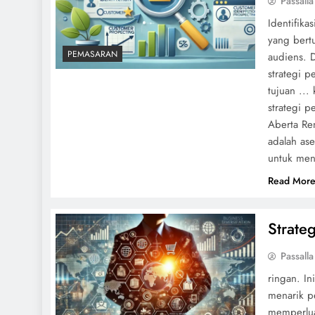
Passalla
Identifik
yang bert
PEMASARAN
audiens. 
strategi 
tujuan ...
strategi p
Aberta Ren
adalah ase
untuk men
Read Mor
Strate
Passalla
ringan. I
menarik pe
memperlua