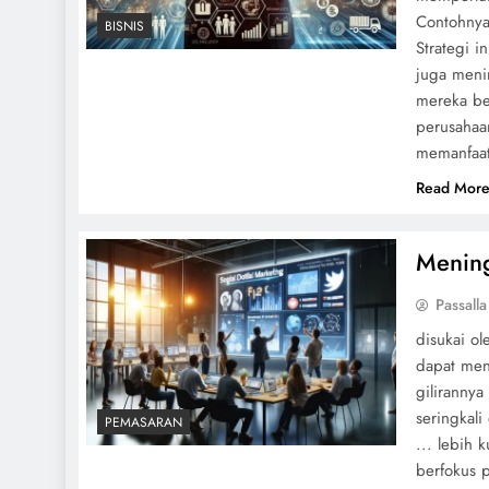
Contohnya
BISNIS
Strategi i
juga menin
mereka be
perusahaa
memanfaat
Read Mor
Mening
Passalla
disukai ol
dapat meni
giliranny
seringkali
PEMASARAN
... lebih
berfokus p