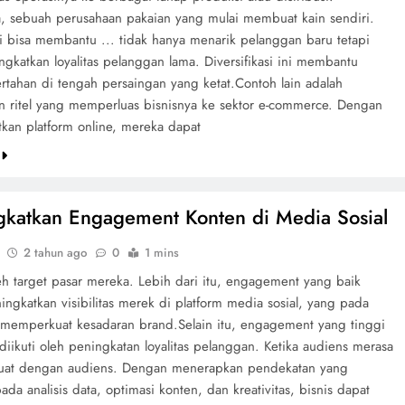
, sebuah perusahaan pakaian yang mulai membuat kain sendiri.
ni bisa membantu ... tidak hanya menarik pelanggan baru tetapi
gkatkan loyalitas pelanggan lama. Diversifikasi ini membantu
rtahan di tengah persaingan yang ketat.Contoh lain adalah
n ritel yang memperluas bisnisnya ke sektor e-commerce. Dengan
kan platform online, mereka dapat
e
katkan Engagement Konten di Media Sosial
2 tahun ago
0
1 mins
eh target pasar mereka. Lebih dari itu, engagement yang baik
ngkatkan visibilitas merek di platform media sosial, yang pada
a memperkuat kesadaran brand.Selain itu, engagement yang tinggi
 diikuti oleh peningkatan loyalitas pelanggan. Ketika audiens merasa
 kuat dengan audiens. Dengan menerapkan pendekatan yang
ada analisis data, optimasi konten, dan kreativitas, bisnis dapat