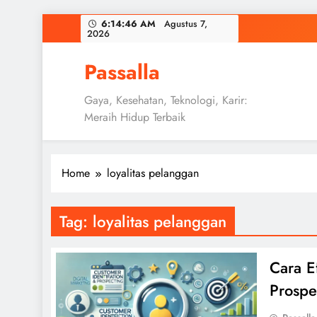
Skip
6:14:47 AM
Agustus 7, 2026
to
content
Passalla
Gaya, Kesehatan, Teknologi, Karir:
Meraih Hidup Terbaik
Home
loyalitas pelanggan
Tag:
loyalitas pelanggan
Cara E
Prosp