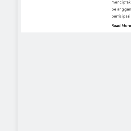
menciptak
pelanggan
partisipa
Read Mor