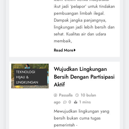
ikut jadi ‘pelapor’ untuk tindakan
pembuangan limbah ilegal.
Dampak jangka panjangnya,
lingkungan jadi lebih bersih dan
sehat. Kualitas air dan udara
membaik,
Read More
Wujudkan Lingkungan
TEKNOLOGI
Bersih Dengan Partisipasi
HIJAU &
LINGKUNGAN
Aktif
Passalla
10 bulan
ago
0
1 mins
Mewujudkan lingkungan yang
bersih bukan cuma tugas
pemerintah -