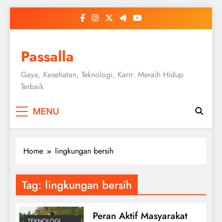
Skip
to
content
Passalla
Gaya, Kesehatan, Teknologi, Karir: Meraih Hidup
Terbaik
MENU
Home
lingkungan bersih
Tag:
lingkungan bersih
Peran Aktif Masyarakat
TEKNOLOGI