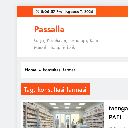
Skip
5:06:58 PM
Agustus 7, 2026
to
content
Passalla
Gaya, Kesehatan, Teknologi, Karir:
Meraih Hidup Terbaik
Home
konsultasi farmasi
Tag:
konsultasi farmasi
Mengat
PAFI