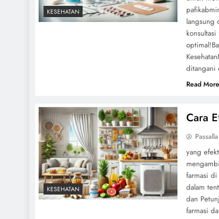
pafikabmi
KESEHATAN
langsung d
konsultasi
optimal!B
Kesehatan
ditangani
Read Mor
Cara E
Passalla
yang efek
mengambil
farmasi d
dalam ten
KESEHATAN
dan Petunj
farmasi d