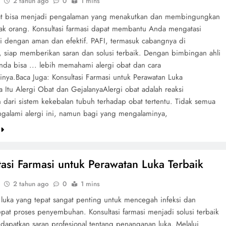
2 tahun ago
0
1 mins
at bisa menjadi pengalaman yang menakutkan dan membingungkan
ak orang. Konsultasi farmasi dapat membantu Anda mengatasi
ni dengan aman dan efektif. PAFI, termasuk cabangnya di
, siap memberikan saran dan solusi terbaik. Dengan bimbingan ahli
nda bisa ... lebih memahami alergi obat dan cara
nya.Baca Juga: Konsultasi Farmasi untuk Perawatan Luka
 Itu Alergi Obat dan GejalanyaAlergi obat adalah reaksi
 dari sistem kekebalan tubuh terhadap obat tertentu. Tidak semua
galami alergi ini, namun bagi yang mengalaminya,
e
tasi Farmasi untuk Perawatan Luka Terbaik
2 tahun ago
0
1 mins
 luka yang tepat sangat penting untuk mencegah infeksi dan
at proses penyembuhan. Konsultasi farmasi menjadi solusi terbaik
dapatkan saran profesional tentang penanganan luka. Melalui