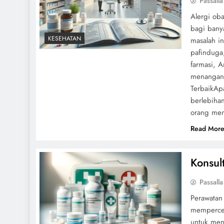
Passalla
Alergi ob
bagi bany
KESEHATAN
masalah i
pafinduga
farmasi, A
menangani
TerbaikApa
berlebihan
orang men
Read Mor
Konsul
Passalla
Perawatan
mempercep
untuk men