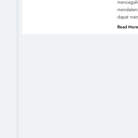
mencegah 
mendalam 
dapat mem
Read Mor