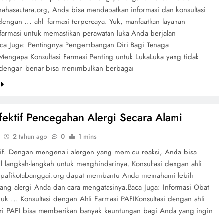
nahasautara.org, Anda bisa mendapatkan informasi dan konsultasi
engan ... ahli farmasi terpercaya. Yuk, manfaatkan layanan
 farmasi untuk memastikan perawatan luka Anda berjalan
aca Juga: Pentingnya Pengembangan Diri Bagi Tenaga
Mengapa Konsultasi Farmasi Penting untuk LukaLuka yang tidak
 dengan benar bisa menimbulkan berbagai
e
fektif Pencegahan Alergi Secara Alami
2 tahun ago
0
1 mins
tif. Dengan mengenali alergen yang memicu reaksi, Anda bisa
 langkah-langkah untuk menghindarinya. Konsultasi dengan ahli
i pafikotabanggai.org dapat membantu Anda memahami lebih
tang alergi Anda dan cara mengatasinya.Baca Juga: Informasi Obat
uk ... Konsultasi dengan Ahli Farmasi PAFIKonsultasi dengan ahli
ari PAFI bisa memberikan banyak keuntungan bagi Anda yang ingin