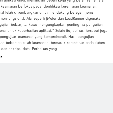
 aplikasi untuk menangani beban kerja yang berat, sementara
 keamanan berfokus pada identifikasi kerentanan keamanan.
alat telah dikembangkan untuk mendukung beragam jenis
 non-fungsional. Alat seperti JMeter dan LoadRunner digunakan
gujian beban, ... kasus mengungkapkan pentingnya pengujian
onal untuk keberhasilan aplikasi." Selain itu, aplikasi tersebut juga
 pengujian keamanan yang komprehensif. Hasil pengujian
an beberapa celah keamanan, termasuk kerentanan pada sistem
i dan enkripsi data. Perbaikan yang
e