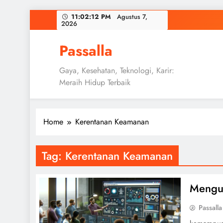
Skip
11:02:13 PM
Agustus 7,
2026
to
content
Passalla
Gaya, Kesehatan, Teknologi, Karir:
Meraih Hidup Terbaik
Home
Kerentanan Keamanan
Tag:
Kerentanan Keamanan
Mengua
Passalla