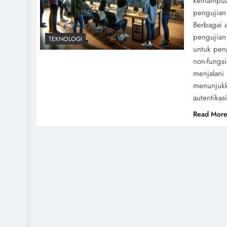
kemampuan
pengujian
Berbagai 
pengujian
TEKNOLOGI
untuk pen
non-fungsi
menjalani
menunjukk
autentikas
Read Mor