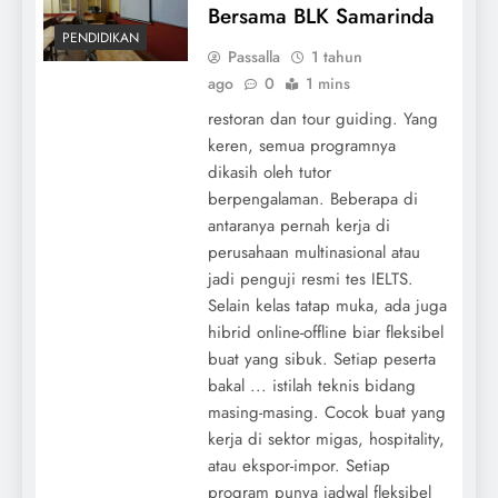
Bersama BLK Samarinda
PENDIDIKAN
Passalla
1 tahun
ago
0
1 mins
restoran dan tour guiding. Yang
keren, semua programnya
dikasih oleh tutor
berpengalaman. Beberapa di
antaranya pernah kerja di
perusahaan multinasional atau
jadi penguji resmi tes IELTS.
Selain kelas tatap muka, ada juga
hibrid online-offline biar fleksibel
buat yang sibuk. Setiap peserta
bakal ... istilah teknis bidang
masing-masing. Cocok buat yang
kerja di sektor migas, hospitality,
atau ekspor-impor. Setiap
program punya jadwal fleksibel