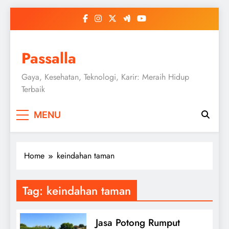
Skip
to
content
Passalla
Gaya, Kesehatan, Teknologi, Karir: Meraih Hidup
Terbaik
MENU
Home
keindahan taman
Tag:
keindahan taman
Jasa Potong Rumput