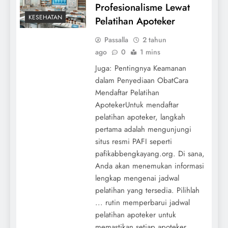
Profesionalisme Lewat
KESEHATAN
Pelatihan Apoteker
Passalla
2 tahun
ago
0
1 mins
Juga: Pentingnya Keamanan
dalam Penyediaan ObatCara
Mendaftar Pelatihan
ApotekerUntuk mendaftar
pelatihan apoteker, langkah
pertama adalah mengunjungi
situs resmi PAFI seperti
pafikabbengkayang.org. Di sana,
Anda akan menemukan informasi
lengkap mengenai jadwal
pelatihan yang tersedia. Pilihlah
... rutin memperbarui jadwal
pelatihan apoteker untuk
memastikan setiap apoteker