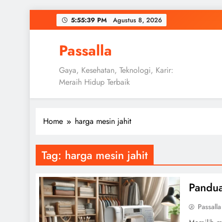
Skip
5:55:40 PM
Agustus 8, 2026
to
content
Passalla
Gaya, Kesehatan, Teknologi, Karir:
Meraih Hidup Terbaik
Home
harga mesin jahit
Tag:
harga mesin jahit
Pandua
Passalla