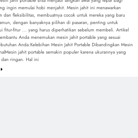
sin jahit portable bisa menjadi langkah awal yang tepat bagi
ng ingin memulai hobi menjahit. Mesin jahit ini menawarkan
 dan fleksibilitas, membuatnya cocok untuk mereka yang baru
Namun, dengan banyaknya pilihan di pasaran, penting untuk
 fitur-fitur ... yang harus diperhatikan sebelum membeli. Artikel
membantu Anda menemukan mesin jahit portable yang sesuai
butuhan Anda.Kelebihan Mesin Jahit Portable Dibandingkan Mesin
nalMesin jahit portable semakin populer karena ukurannya yang
l dan ringan. Hal ini
e