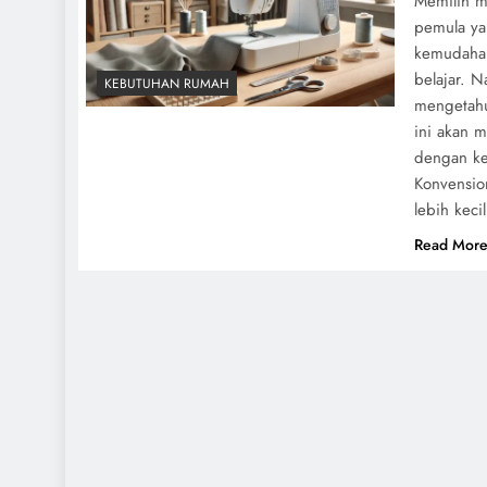
Memilih me
pemula ya
kemudahan
belajar. 
KEBUTUHAN RUMAH
mengetahui
ini akan 
dengan ke
Konvensio
lebih keci
Read Mor