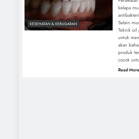
Perawatan
kelapa mu
antibakte
Selain mu
KESEHATAN & KEBUGARAN
Teknik oil
untuk men
akan baha
produk ter
cocok unt
Read Mor