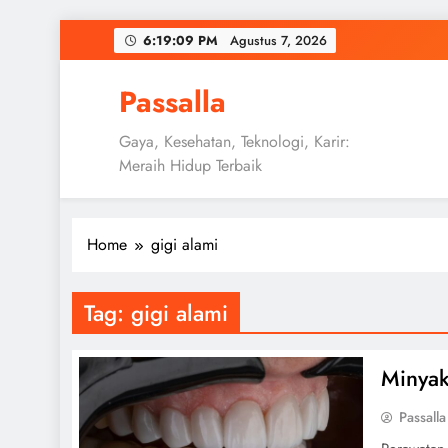
Skip
6:19:10 PM
Agustus 7, 2026
to
content
Passalla
Gaya, Kesehatan, Teknologi, Karir:
Meraih Hidup Terbaik
Home
gigi alami
Tag:
gigi alami
Minyak
Passalla