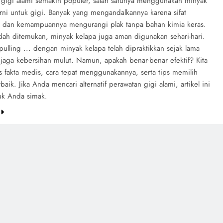
 gigi alami semakin populer, salah satunya menggunakan minyak
rni untuk gigi. Banyak yang mengandalkannya karena sifat
ri dan kemampuannya mengurangi plak tanpa bahan kimia keras.
dah ditemukan, minyak kelapa juga aman digunakan sehari-hari.
 pulling ... dengan minyak kelapa telah dipraktikkan sejak lama
jaga kebersihan mulut. Namun, apakah benar-benar efektif? Kita
s fakta medis, cara tepat menggunakannya, serta tips memilih
baik. Jika Anda mencari alternatif perawatan gigi alami, artikel ini
uk Anda simak.
e