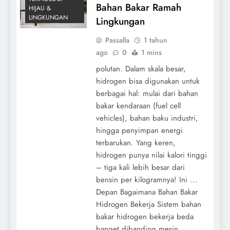
Bahan Bakar Ramah
HIJAU &
LINGKUNGAN
Lingkungan
Passalla
1 tahun
ago
0
1 mins
polutan. Dalam skala besar,
hidrogen bisa digunakan untuk
berbagai hal: mulai dari bahan
bakar kendaraan (fuel cell
vehicles), bahan baku industri,
hingga penyimpan energi
terbarukan. Yang keren,
hidrogen punya nilai kalori tinggi
– tiga kali lebih besar dari
bensin per kilogramnya! Ini ...
Depan Bagaimana Bahan Bakar
Hidrogen Bekerja Sistem bahan
bakar hidrogen bekerja beda
banget dibanding mesin