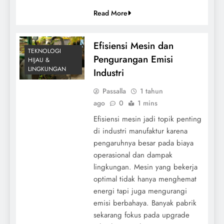
Read More
Efisiensi Mesin dan
TEKNOLOGI
Pengurangan Emisi
HIJAU &
LINGKUNGAN
Industri
Passalla
1 tahun
ago
0
1 mins
Efisiensi mesin jadi topik penting
di industri manufaktur karena
pengaruhnya besar pada biaya
operasional dan dampak
lingkungan. Mesin yang bekerja
optimal tidak hanya menghemat
energi tapi juga mengurangi
emisi berbahaya. Banyak pabrik
sekarang fokus pada upgrade