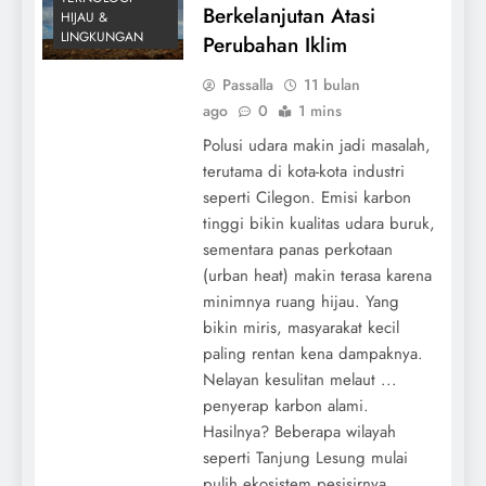
Berkelanjutan Atasi
HIJAU &
LINGKUNGAN
Perubahan Iklim
Passalla
11 bulan
ago
0
1 mins
Polusi udara makin jadi masalah,
terutama di kota-kota industri
seperti Cilegon. Emisi karbon
tinggi bikin kualitas udara buruk,
sementara panas perkotaan
(urban heat) makin terasa karena
minimnya ruang hijau. Yang
bikin miris, masyarakat kecil
paling rentan kena dampaknya.
Nelayan kesulitan melaut ...
penyerap karbon alami.
Hasilnya? Beberapa wilayah
seperti Tanjung Lesung mulai
pulih ekosistem pesisirnya.