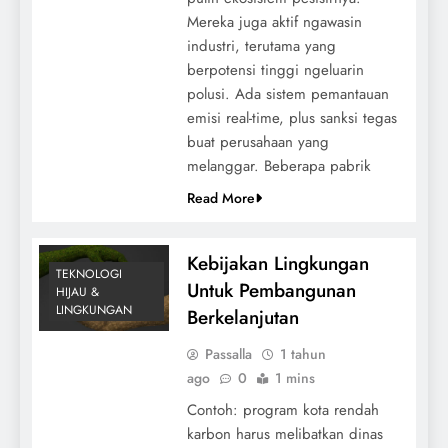
Mereka juga aktif ngawasin
industri, terutama yang
berpotensi tinggi ngeluarin
polusi. Ada sistem pemantauan
emisi real-time, plus sanksi tegas
buat perusahaan yang
melanggar. Beberapa pabrik
Read More
Kebijakan Lingkungan
TEKNOLOGI
Untuk Pembangunan
HIJAU &
LINGKUNGAN
Berkelanjutan
Passalla
1 tahun
ago
0
1 mins
Contoh: program kota rendah
karbon harus melibatkan dinas