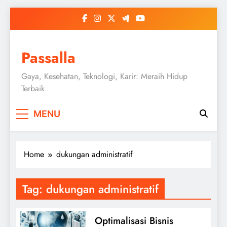
Skip
to
content
Passalla
Gaya, Kesehatan, Teknologi, Karir: Meraih Hidup
Terbaik
MENU
Home
dukungan administratif
Tag:
dukungan administratif
Optimalisasi Bisnis