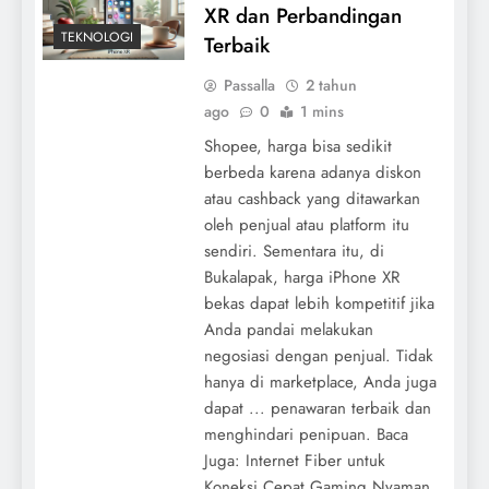
XR dan Perbandingan
TEKNOLOGI
Terbaik
Passalla
2 tahun
ago
0
1 mins
Shopee, harga bisa sedikit
berbeda karena adanya diskon
atau cashback yang ditawarkan
oleh penjual atau platform itu
sendiri. Sementara itu, di
Bukalapak, harga iPhone XR
bekas dapat lebih kompetitif jika
Anda pandai melakukan
negosiasi dengan penjual. Tidak
hanya di marketplace, Anda juga
dapat ... penawaran terbaik dan
menghindari penipuan. Baca
Juga: Internet Fiber untuk
Koneksi Cepat Gaming Nyaman