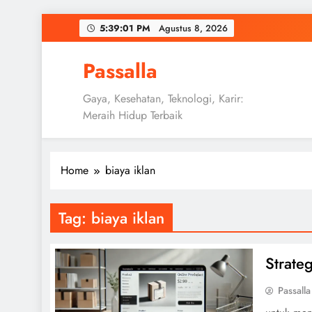
Skip
5:39:02 PM
Agustus 8,
2026
to
content
Passalla
Gaya, Kesehatan, Teknologi, Karir:
Meraih Hidup Terbaik
Home
biaya iklan
Tag:
biaya iklan
Strate
Passalla