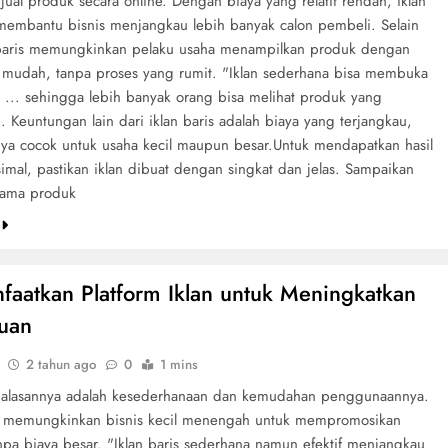
ual produk secara online. Dengan biaya yang relatif rendah, iklan
 membantu bisnis menjangkau lebih banyak calon pembeli. Selain
n baris memungkinkan pelaku usaha menampilkan produk dengan
 mudah, tanpa proses yang rumit. "Iklan sederhana bisa membuka
i ... sehingga lebih banyak orang bisa melihat produk yang
. Keuntungan lain dari iklan baris adalah biaya yang terjangkau,
a cocok untuk usaha kecil maupun besar.Untuk mendapatkan hasil
mal, pastikan iklan dibuat dengan singkat dan jelas. Sampaikan
tama produk
e
aatkan Platform Iklan untuk Meningkatkan
uan
2 tahun ago
0
1 mins
u alasannya adalah kesederhanaan dan kemudahan penggunaannya.
is memungkinkan bisnis kecil menengah untuk mempromosikan
npa biaya besar. "Iklan baris sederhana namun efektif menjangkau