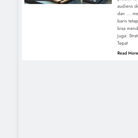
audiens de
dan ... m
baris teta
bisa mend
Juga: Stra
Tepat
Read Mor