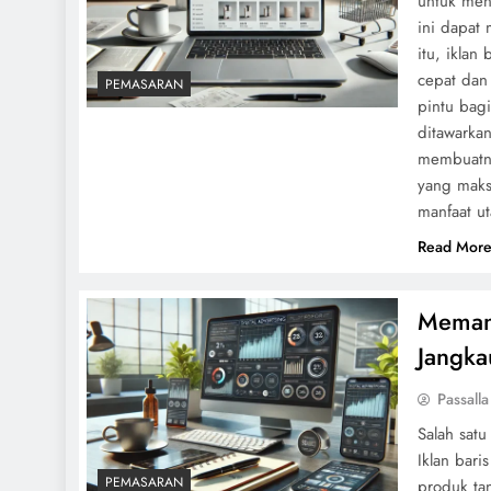
untuk menj
ini dapat
itu, ikla
cepat dan
PEMASARAN
pintu bag
ditawarkan
membuatny
yang maksi
manfaat u
Read Mor
Memanf
Jangka
Passalla
Salah sat
Iklan bar
PEMASARAN
produk ta