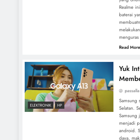
Realme ini
baterai y
membuatny
melakukan
menguras 
Read Mor
Yuk In
Membe
passalla
Samsung s
ELEKTRONIK
HP
Selatan. 
Samsung j
menjadi p
android. S
daya, mak