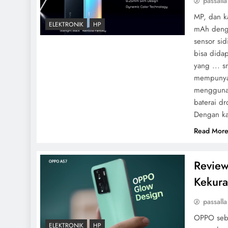
passalla
MP, dan k
ELEKTRONIK
HP
mAh denga
sensor sid
bisa dida
yang ... 
mempunyai
menggunak
baterai d
Dengan kap
Read Mor
Revie
Kekura
passalla
OPPO seba
ELEKTRONIK
HP