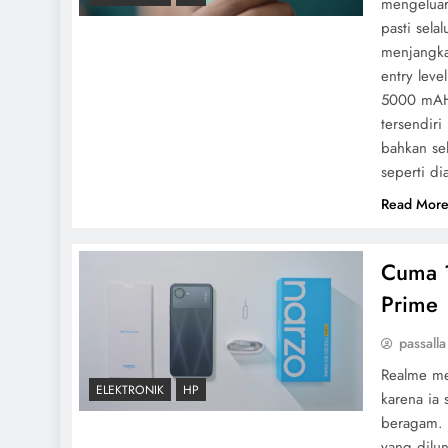
mengeluar
pasti sela
menjangka
entry leve
5000 mAH.
tersendir
bahkan sel
seperti di
Read Mor
Cuma 1
Prime
passalla
Realme me
ELEKTRONIK
HP
karena ia
beragam. 
yang dilu