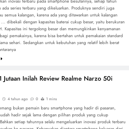
kan inovasi terbaru pada smartphone besutannya, setiap tahun
lu ada series terbaru yang dikeluarkan. Produknya sendiri juga
u semua kalangan, karena ada yang ditawarkan untuk kalangan
l ... dibekali dengan kapasitas baterai cukup besar, yaitu berukuran
 Kapasitas ini tergolong besar dan memungkinkan kenyamanan
i bagi pemakainya, karena bisa bertahan untuk pemakaian standard
ama sehari. Sedangkan untuk kebutuhan yang relatif lebih berat
antaranya
e
 Jutaan Inilah Review Realme Narzo 50i
4 tahun ago
0
1 mins
mang bukan pemain baru smartphone yang hadir di pasaran,
 sudah hadir sejak lama dengan pilihan produk yang cukup
Bahkan setiap tahunnya selalu mengeluarkan inovasi produk terbaru
ncurkan ke pasaran. Kebanyakan diantara smartphone keluaran dari