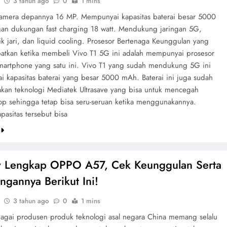
3 tahun ago
0
1 mins
amera depannya 16 MP. Mempunyai kapasitas baterai besar 5000
n dukungan fast charging 18 watt. Mendukung jaringan 5G,
ik jari, dan liquid cooling. Prosesor Bertenaga Keunggulan yang
patkan ketika membeli Vivo T1 5G ini adalah mempunyai prosesor
smartphone yang satu ini. Vivo T1 yang sudah mendukung 5G ini
 kapasitas baterai yang besar 5000 mAh. Baterai ini juga sudah
an teknologi Mediatek Ultrasave yang bisa untuk mencegah
rop sehingga tetap bisa seru-seruan ketika menggunakannya.
asitas tersebut bisa
e
w Lengkap OPPO A57, Cek Keunggulan Serta
ngannya Berikut Ini!
3 tahun ago
0
1 mins
gai produsen produk teknologi asal negara China memang selalu