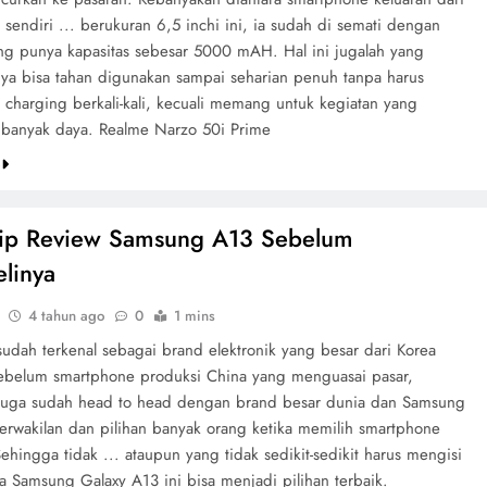
 sendiri ... berukuran 6,5 inchi ini, ia sudah di semati dengan
ang punya kapasitas sebesar 5000 mAH. Hal ini jugalah yang
a bisa tahan digunakan sampai seharian penuh tanpa harus
 charging berkali-kali, kecuali memang untuk kegiatan yang
banyak daya. Realme Narzo 50i Prime
e
tip Review Samsung A13 Sebelum
linya
4 tahun ago
0
1 mins
udah terkenal sebagai brand elektronik yang besar dari Korea
Sebelum smartphone produksi China yang menguasai pasar,
uga sudah head to head dengan brand besar dunia dan Samsung
erwakilan dan pilihan banyak orang ketika memilih smartphone
ehingga tidak ... ataupun yang tidak sedikit-sedikit harus mengisi
a Samsung Galaxy A13 ini bisa menjadi pilihan terbaik.