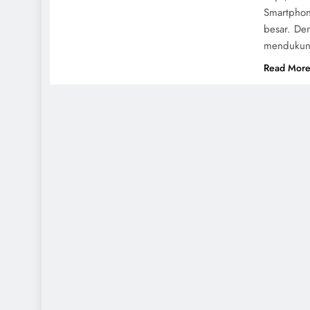
Smartphon
besar. De
mendukung
Read Mor