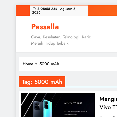
Skip
3:08:59 AM
Agustus 5,
2026
to
content
Passalla
Gaya, Kesehatan, Teknologi, Karir:
Meraih Hidup Terbaik
Home
5000 mAh
Tag:
5000 mAh
Mengin
Vivo T